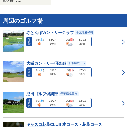
電話番号２
周辺のゴルフ場
赤とんぼカントリークラブ
千葉県神崎町
今
08
(
土
)
09
(
日
)
33/24
31/22
週
10%
20%
末
大栄カントリー倶楽部
千葉県成田市
今
08
(
土
)
09
(
日
)
33/24
32/22
週
10%
20%
末
成田ゴルフ倶楽部
千葉県成田市
今
08
(
土
)
09
(
日
)
33/24
32/22
週
10%
20%
末
キャスコ花葉CLUB 本コース・花葉コース