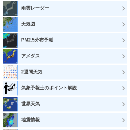
雨雲レーダー
天気図
PM2.5分布予測
アメダス
2週間天気
気象予報士のポイント解説
世界天気
地震情報