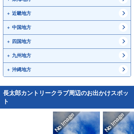
茨城県
栃木県
石川県
福井県
近畿地方
愛知県
岐阜県
群馬県
山梨県
静岡県
三重県
中国地方
大阪府
兵庫県
長野県
京都府
滋賀県
四国地方
鳥取県
島根県
奈良県
和歌山県
岡山県
広島県
九州地方
徳島県
香川県
山口県
愛媛県
高知県
沖縄地方
福岡県
佐賀県
長崎県
熊本県
沖縄県
長太郎カントリークラブ周辺のお出かけスポッ
大分県
宮崎県
ト
鹿児島県