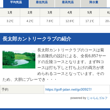
平均気温
最低気温
最高気温
降水量
1月
2月
3月
4月
5月
6
3.2℃
4.2℃
7.6℃
12.6℃
17.1℃
20
長太郎カントリークラブの紹介
長太郎カントリークラブのコースは菊
永吉隆氏の設計による、全長6,857ヤー
ドの丘陵コースとなります。まずINコ
ースは打ち下しと打ち上げの両方が求
められるコースとなっています。その
ため、大胆にプレーでき・・・
予約
https://golf-jalan.net/gc00927/
powered by
じゃらんゴルフ