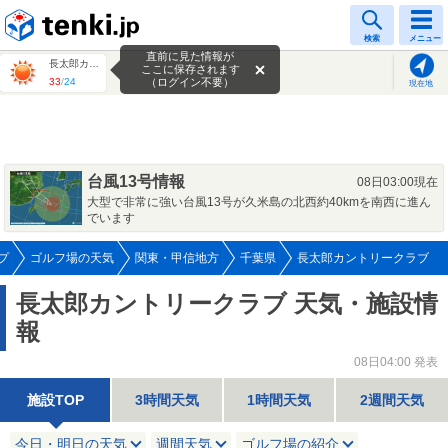
tenki.jp
検索
メニュー
直前に見た情報が
長太郎カントリークラブ
ここに保存されます
33
/
24
（ログイン不要）
現在地
台風13号情報
08日03:00現在
大型で非常に強い台風13号が久米島の北西約40kmを南西に進ん
でいます
プ
ゴルフ場の天気
関東・甲信地方
千葉県
長太郎カントリークラブ
長太郎カントリークラブ 天気・施設情
報
08日04:00 発表
施設TOP
3時間天気
1時間天気
2週間天気
今日・明日の天気
週間天気
ゴルフ場の紹介