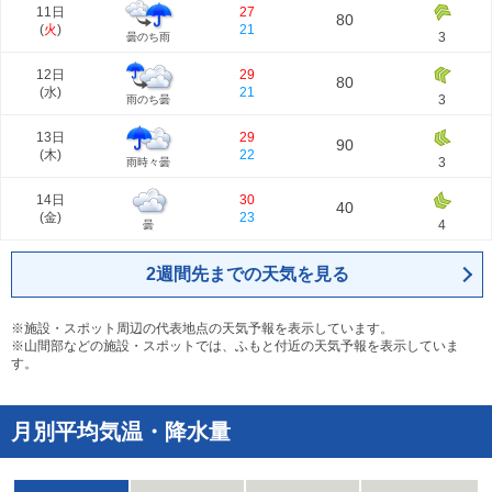
11日
27
80
(
火
)
21
3
曇のち雨
12日
29
80
(
水
)
21
3
雨のち曇
13日
29
90
(
木
)
22
3
雨時々曇
14日
30
40
(
金
)
23
4
曇
2週間先までの天気を見る
※施設・スポット周辺の代表地点の天気予報を表示しています。
※山間部などの施設・スポットでは、ふもと付近の天気予報を表示していま
す。
月別平均気温・降水量