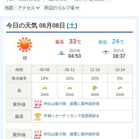
地図・アクセス
周辺のゴルフ場
今日の天気 08月08日
(
土
)
33
24
最高
℃
最低
℃
日の出
日の入
04:53
18:37
晴
時間
00-06
06-12
12-18
18-24
降水確率
10
%
10
%
10
%
0
%
風
2
m/s
2
m/s
4
m/s
2
m/s
外出は最小限、厳重に紫外線対策
紫外線
半袖＋カーディガンで温度調節を
服装
外出は最小限、厳重に紫外線対策
紫外線