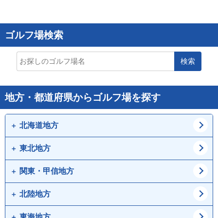
ゴルフ場検索
検索
地方・都道府県からゴルフ場を探す
北海道地方
東北地方
道北
道東
道央
道南
関東・甲信地方
青森県
岩手県
宮城県
秋田県
北陸地方
東京都
神奈川県
山形県
福島県
埼玉県
千葉県
東海地方
新潟県
富山県