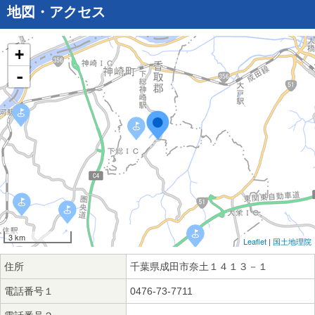
地図・アクセス
+
-
3 km
Leaflet
|
国土地理院
住所
千葉県成田市奈土１４１３－１
電話番号１
0476-73-7711