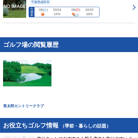
千葉県成田市
今
08
(
土
)
09
(
日
)
33/24
32/22
週
10%
20%
末
ゴルフ場の閲覧履歴
長太郎カントリークラブ
お役立ちゴルフ情報
（季節・暮らしの話題）