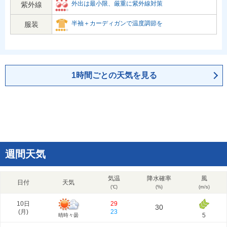
外出は最小限、厳重に紫外線対策
紫外線
半袖＋カーディガンで温度調節を
服装
1時間ごとの天気を見る
週間天気
気温
降水確率
風
日付
天気
(℃)
(%)
(m/s)
10日
29
30
(
月
)
23
5
晴時々曇