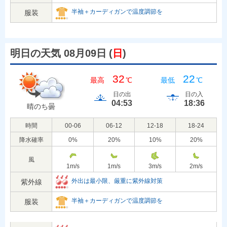
半袖＋カーディガンで温度調節を
服装
明日の天気 08月09日
(
日
)
32
22
最高
℃
最低
℃
日の出
日の入
04:53
18:36
晴のち曇
時間
00-06
06-12
12-18
18-24
降水確率
0
%
20
%
10
%
20
%
風
1
m/s
1
m/s
3
m/s
2
m/s
外出は最小限、厳重に紫外線対策
紫外線
半袖＋カーディガンで温度調節を
服装