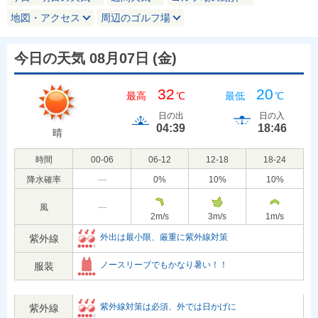
地図・アクセス
周辺のゴルフ場
今日の天気 08月07日
(
金
)
32
20
最高
℃
最低
℃
日の出
日の入
04:39
18:46
晴
時間
00-06
06-12
12-18
18-24
降水確率
---
0
%
10
%
10
%
風
---
2
m/s
3
m/s
1
m/s
外出は最小限、厳重に紫外線対策
紫外線
ノースリーブでもかなり暑い！！
服装
紫外線対策は必須、外では日かげに
紫外線