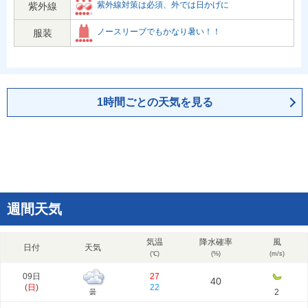
紫外線対策は必須、外では日かげに
紫外線
ノースリーブでもかなり暑い！！
服装
1時間ごとの天気を見る
週間天気
気温
降水確率
風
日付
天気
(℃)
(%)
(m/s)
09日
27
40
(
日
)
22
2
曇