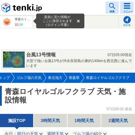
tenki.jp
検索
メニュー
直前に見た情報が
青森ロイヤルゴルフクラブ
ここに保存されます
32
/
20
（ログイン不要）
現在地
台風13号情報
07日05:00現在
大型で強い台風13号が沖永良部島の東約140kmを西北西に進んで
います
トップ
ゴルフ場の天気
東北地方
青森県
青森ロイヤルゴルフクラブ
青森ロイヤルゴルフクラブ 天気・施
設情報
07日06:00 発表
施設TOP
3時間天気
1時間天気
2週間天気
今日・明日の天気
週間天気
ゴルフ場の紹介