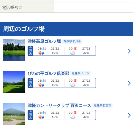
電話番号２
周辺のゴルフ場
津軽高原ゴルフ場
青森県平川市
今
08
(
土
)
09
(
日
)
31/22
27/22
週
60%
30%
末
びわの平ゴルフ倶楽部
青森県平川市
今
08
(
土
)
09
(
日
)
31/22
27/22
週
60%
30%
末
津軽カントリークラブ 百沢コース
青森県弘前市
今
08
(
土
)
09
(
日
)
31/22
27/22
週
50%
30%
末