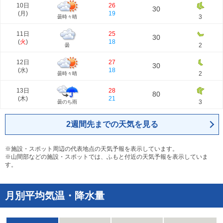
10日
26
30
(
月
)
19
3
曇時々晴
11日
25
30
(
火
)
18
2
曇
12日
27
30
(
水
)
18
2
曇時々晴
13日
28
80
(
木
)
21
3
曇のち雨
2週間先までの天気を見る
※施設・スポット周辺の代表地点の天気予報を表示しています。
※山間部などの施設・スポットでは、ふもと付近の天気予報を表示していま
す。
月別平均気温・降水量