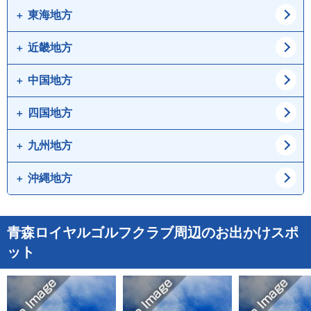
山形県
福島県
埼玉県
千葉県
東海地方
新潟県
富山県
茨城県
栃木県
石川県
福井県
近畿地方
愛知県
岐阜県
群馬県
山梨県
静岡県
三重県
中国地方
大阪府
兵庫県
長野県
京都府
滋賀県
四国地方
鳥取県
島根県
奈良県
和歌山県
岡山県
広島県
九州地方
徳島県
香川県
山口県
愛媛県
高知県
沖縄地方
福岡県
佐賀県
長崎県
熊本県
沖縄県
青森ロイヤルゴルフクラブ周辺のお出かけスポ
大分県
宮崎県
ット
鹿児島県