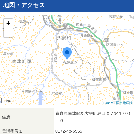
地図・アクセス
+
-
2 km
Leaflet
|
国土地理院
青森県南津軽郡大鰐町島田滝ノ沢１００
住所
－９
電話番号１
0172-48-5555