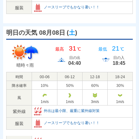
ノースリーブでもかなり暑い！！
服装
明日の天気 08月08日
(
土
)
31
21
最高
℃
最低
℃
日の出
日の入
04:40
18:45
晴時々雨
時間
00-06
06-12
12-18
18-24
降水確率
10
%
50
%
60
%
30
%
風
1
m/s
1
m/s
3
m/s
1
m/s
外出は最小限、厳重に紫外線対策
紫外線
ノースリーブでもかなり暑い！！
服装