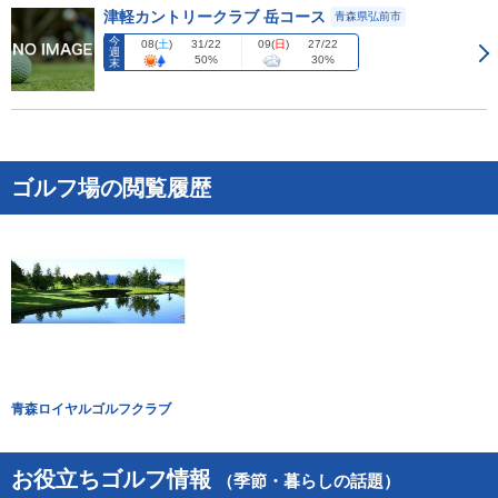
津軽カントリークラブ 岳コース
青森県弘前市
今
08
(
土
)
09
(
日
)
31/22
27/22
週
50%
30%
末
ゴルフ場の閲覧履歴
青森ロイヤルゴルフクラブ
お役立ちゴルフ情報
（季節・暮らしの話題）