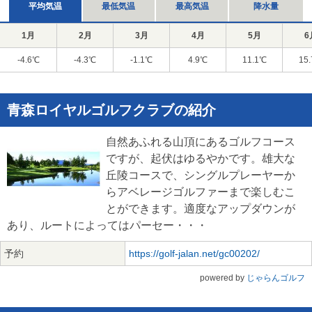
平均気温
最低気温
最高気温
降水量
1月
2月
3月
4月
5月
6
-4.6℃
-4.3℃
-1.1℃
4.9℃
11.1℃
15
青森ロイヤルゴルフクラブの紹介
自然あふれる山頂にあるゴルフコース
ですが、起伏はゆるやかです。雄大な
丘陵コースで、シングルプレーヤーか
らアベレージゴルファーまで楽しむこ
とができます。適度なアップダウンが
あり、ルートによってはパーセー・・・
予約
https://golf-jalan.net/gc00202/
powered by
じゃらんゴルフ