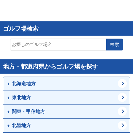
ゴルフ場検索
検索
地方・都道府県からゴルフ場を探す
北海道地方
東北地方
道北
道東
道央
道南
関東・甲信地方
青森県
岩手県
宮城県
秋田県
北陸地方
東京都
神奈川県