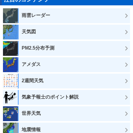
雨雲レーダー
天気図
PM2.5分布予測
アメダス
2週間天気
気象予報士のポイント解説
世界天気
地震情報