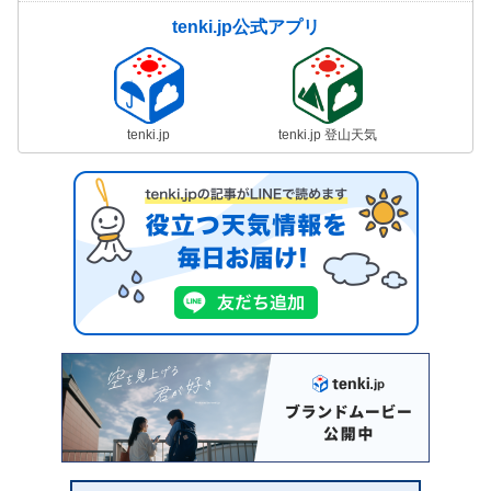
tenki.jp公式アプリ
tenki.jp
tenki.jp 登山天気