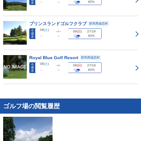
---
--
60%
末
プリンスランドゴルフクラブ
群馬県嬬恋村
08
(
土
)
今
09
(
日
)
--/--
27/19
週
---
--
60%
末
Royal Blue Golf Resort
群馬県嬬恋村
08
(
土
)
今
09
(
日
)
--/--
27/19
週
---
--
60%
末
ゴルフ場の閲覧履歴