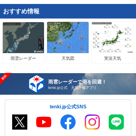
おすすめ情報
天気図
実況天気
雨雲レーダー
雨雲レーダーで雨を回避！
tenki.jp公式 天気予報アプリ
tenki.jp公式SNS