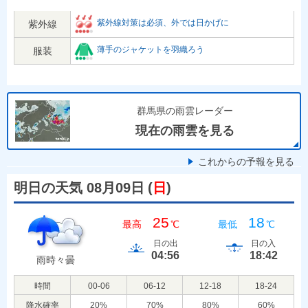
紫外線対策は必須、外では日かげに
紫外線
薄手のジャケットを羽織ろう
服装
群馬県の雨雲レーダー
現在の雨雲を見る
これからの予報を見る
明日の天気 08月09日
(
日
)
25
18
最高
℃
最低
℃
日の出
日の入
04:56
18:42
雨時々曇
時間
00-06
06-12
12-18
18-24
降水確率
20
%
70
%
80
%
60
%