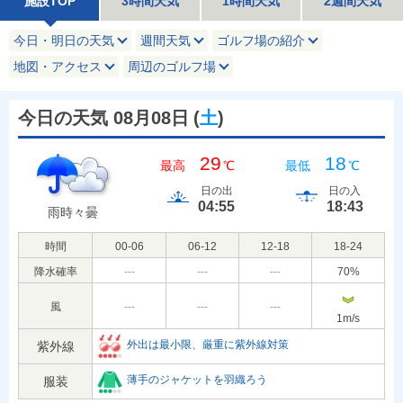
施設TOP
3時間天気
1時間天気
2週間天気
今日・明日の天気
週間天気
ゴルフ場の紹介
地図・アクセス
周辺のゴルフ場
今日の天気 08月08日
(
土
)
29
18
最高
℃
最低
℃
日の出
日の入
04:55
18:43
雨時々曇
時間
00-06
06-12
12-18
18-24
降水確率
---
---
---
70
%
風
---
---
---
1
m/s
外出は最小限、厳重に紫外線対策
紫外線
薄手のジャケットを羽織ろう
服装