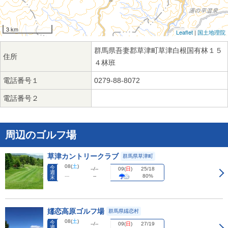
3 km
Leaflet
|
国土地理院
群馬県吾妻郡草津町草津白根国有林１５
住所
４林班
電話番号１
0279-88-8072
電話番号２
周辺のゴルフ場
草津カントリークラブ
群馬県草津町
08
(
土
)
今
09
(
日
)
--/--
25/18
週
---
--
80%
末
嬬恋高原ゴルフ場
群馬県嬬恋村
08
(
土
)
今
09
(
日
)
--/--
27/19
週