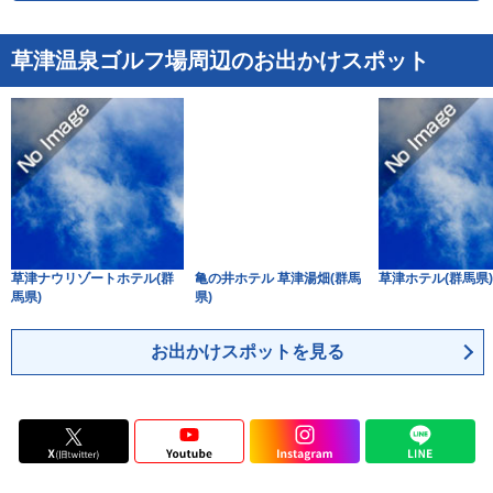
長崎県
熊本県
沖縄県
草津温泉ゴルフ場周辺のお出かけスポット
大分県
宮崎県
鹿児島県
草津ナウリゾートホテル(群
亀の井ホテル 草津湯畑(群馬
草津ホテル(群馬県)
馬県)
県)
お出かけスポットを見る