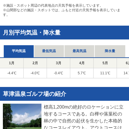
※施設・スポット周辺の代表地点の天気予報を表示しています。
※山間部などの施設・スポットでは、ふもと付近の天気予報を表示していま
す。
月別平均気温・降水量
平均気温
最低気温
最高気温
降水量
1月
2月
3月
4月
5月
6
-4.4℃
-4.0℃
-0.4℃
5.7℃
11.1℃
14
草津温泉ゴルフ場の紹介
標高1,200mの絶好のロケーションに立
地するコースである。白樺や落葉松の
林の中で自然の起伏を生かした本格的
なコースレイアウト。アウトコースは