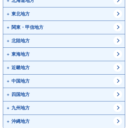
北海道地方
東北地方
道北
道東
道央
道南
関東・甲信地方
青森県
岩手県
宮城県
秋田県
北陸地方
東京都
神奈川県
山形県
福島県
埼玉県
千葉県
東海地方
新潟県
富山県
茨城県
栃木県
石川県
福井県
近畿地方
愛知県
岐阜県
群馬県
山梨県
静岡県
三重県
中国地方
大阪府
兵庫県
長野県
京都府
滋賀県
四国地方
鳥取県
島根県
奈良県
和歌山県
岡山県
広島県
九州地方
徳島県
香川県
山口県
愛媛県
高知県
沖縄地方
福岡県
佐賀県