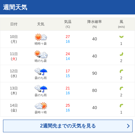
週間天気
気温
降水確率
風
日付
天気
(℃)
(%)
(m/s)
10日
27
40
(
月
)
16
1
晴時々曇
11日
24
40
(
火
)
14
2
晴のち曇
12日
17
90
(
水
)
15
2
曇のち雨
13日
21
80
(
木
)
16
2
曇のち雨
14日
25
40
(
金
)
16
1
曇時々晴
2週間先までの天気を見る