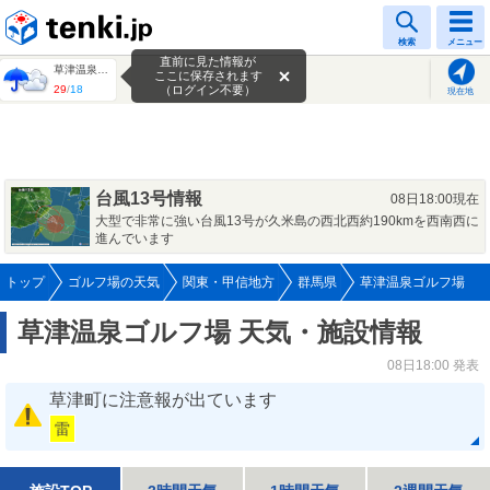
tenki.jp
検索
メニュー
直前に見た情報が
草津温泉ゴルフ場
ここに保存されます
29
/
18
（ログイン不要）
現在地
台風13号情報
08日18:00現在
大型で非常に強い台風13号が久米島の西北西約190kmを西南西に
進んでいます
トップ
ゴルフ場の天気
関東・甲信地方
群馬県
草津温泉ゴルフ場
草津温泉ゴルフ場 天気・施設情報
08日18:00 発表
草津町に注意報が出ています
雷