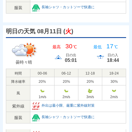
長袖シャツ・カットソーで快適に
服装
明日の天気 08月11日
(
火
)
30
17
最高
℃
最低
℃
日の出
日の入
05:01
18:44
曇時々晴
時間
00-06
06-12
12-18
18-24
降水確率
20
%
20
%
20
%
30
%
風
1
m/s
2
m/s
3
m/s
2
m/s
外出は最小限、厳重に紫外線対策
紫外線
長袖シャツ・カットソーで快適に
服装