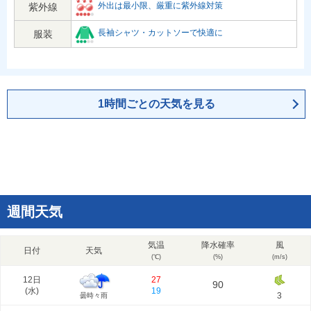
外出は最小限、厳重に紫外線対策
紫外線
長袖シャツ・カットソーで快適に
服装
1時間ごとの天気を見る
週間天気
気温
降水確率
風
日付
天気
(℃)
(%)
(m/s)
12日
27
90
(
水
)
19
3
曇時々雨