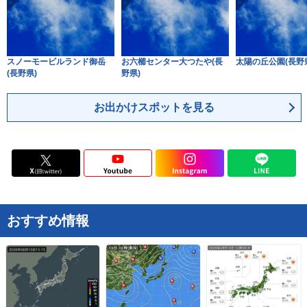
スノーモービルランド御岳
お六櫛センター大つたや(長
太陽の丘公園(長野
(長野県)
野県)
お出かけスポットを見る
おすすめ情報