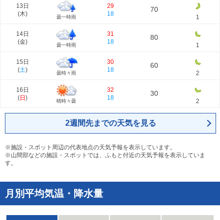
13日
29
70
(
木
)
18
1
曇一時雨
14日
31
80
(
金
)
18
1
曇一時雨
15日
30
60
(
土
)
18
2
曇時々雨
16日
32
30
(
日
)
18
2
晴時々曇
2週間先までの天気を見る
※施設・スポット周辺の代表地点の天気予報を表示しています。
※山間部などの施設・スポットでは、ふもと付近の天気予報を表示していま
す。
月別平均気温・降水量