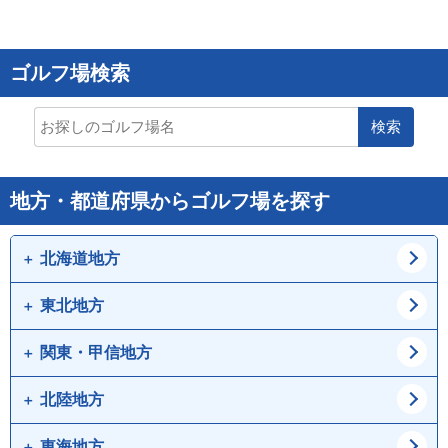
ゴルフ場検索
検索
地方・都道府県からゴルフ場を探す
北海道地方
東北地方
道北
道東
道央
道南
関東・甲信地方
青森県
岩手県
宮城県
秋田県
北陸地方
東京都
神奈川県
山形県
福島県
埼玉県
千葉県
東海地方
新潟県
富山県