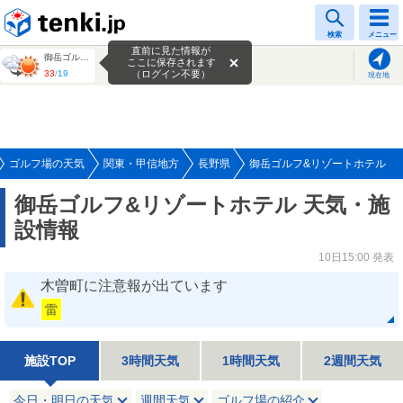
tenki.jp
検索
メニュー
直前に見た情報が
御岳ゴルフ&amp;リゾートホテル
ここに保存されます
33
/
19
（ログイン不要）
現在地
ゴルフ場の天気
関東・甲信地方
長野県
御岳ゴルフ&リゾートホテル
御岳ゴルフ&リゾートホテル 天気・施
設情報
10日15:00 発表
木曽町に注意報が出ています
雷
施設TOP
3時間天気
1時間天気
2週間天気
今日・明日の天気
週間天気
ゴルフ場の紹介