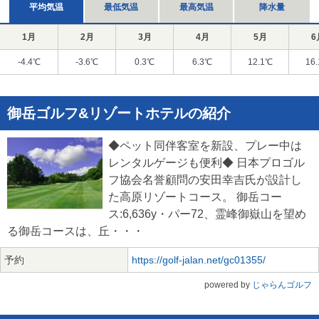
平均気温
最低気温
最高気温
降水量
1月
2月
3月
4月
5月
6
-4.4℃
-3.6℃
0.3℃
6.3℃
12.1℃
16
御岳ゴルフ&リゾートホテルの紹介
◆ペット同伴客室を新設、プレー中は
レンタルゲージも便利◆ 日本プロゴル
フ協会名誉顧問の安田幸吉氏が設計し
た高原リゾートコース。 御岳コー
ス:6,636y・パー72、霊峰御嶽山を望め
る御岳コースは、丘・・・
予約
https://golf-jalan.net/gc01355/
powered by
じゃらんゴルフ