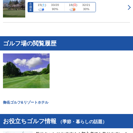
今
15
(
土
)
16
(
日
)
33/20
32/21
週
90%
30%
末
ゴルフ場の閲覧履歴
御岳ゴルフ&リゾートホテル
お役立ちゴルフ情報
（季節・暮らしの話題）