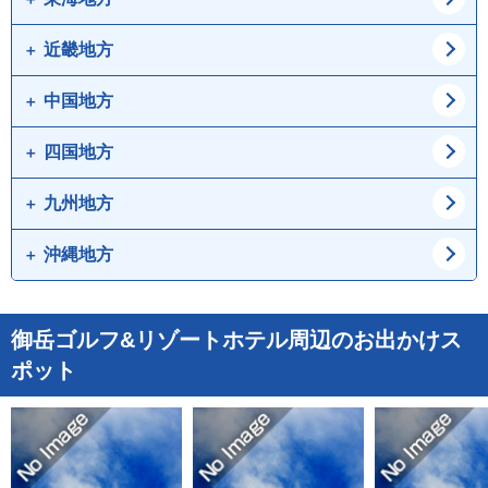
茨城県
栃木県
石川県
福井県
近畿地方
愛知県
岐阜県
群馬県
山梨県
静岡県
三重県
中国地方
大阪府
兵庫県
長野県
京都府
滋賀県
四国地方
鳥取県
島根県
奈良県
和歌山県
岡山県
広島県
九州地方
徳島県
香川県
山口県
愛媛県
高知県
沖縄地方
福岡県
佐賀県
長崎県
熊本県
沖縄県
御岳ゴルフ&リゾートホテル周辺のお出かけス
大分県
宮崎県
ポット
鹿児島県