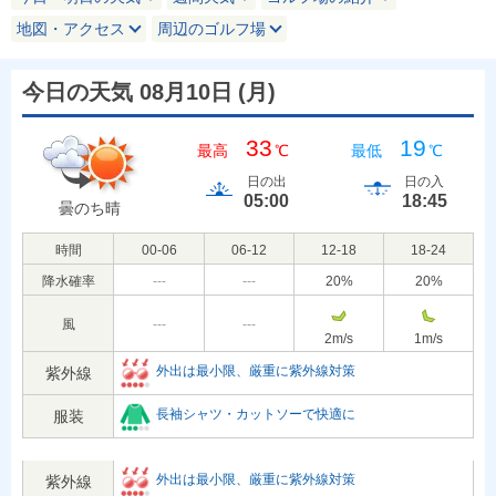
地図・アクセス
周辺のゴルフ場
今日の天気 08月10日
(
月
)
33
19
最高
℃
最低
℃
日の出
日の入
05:00
18:45
曇のち晴
時間
00-06
06-12
12-18
18-24
降水確率
---
---
20
%
20
%
風
---
---
2
m/s
1
m/s
外出は最小限、厳重に紫外線対策
紫外線
長袖シャツ・カットソーで快適に
服装
外出は最小限、厳重に紫外線対策
紫外線