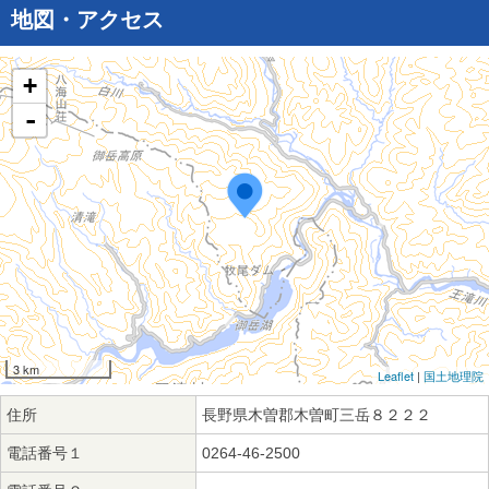
地図・アクセス
+
-
3 km
Leaflet
|
国土地理院
住所
長野県木曽郡木曽町三岳８２２２
電話番号１
0264-46-2500