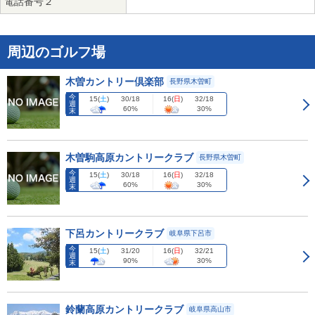
電話番号２
周辺のゴルフ場
木曽カントリー倶楽部
長野県木曽町
今
15
(
土
)
16
(
日
)
30/18
32/18
週
60%
30%
末
木曽駒高原カントリークラブ
長野県木曽町
今
15
(
土
)
16
(
日
)
30/18
32/18
週
60%
30%
末
下呂カントリークラブ
岐阜県下呂市
今
15
(
土
)
16
(
日
)
31/20
32/21
週
90%
30%
末
鈴蘭高原カントリークラブ
岐阜県高山市