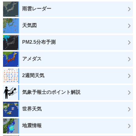
雨雲レーダー
天気図
PM2.5分布予測
アメダス
2週間天気
気象予報士のポイント解説
世界天気
地震情報