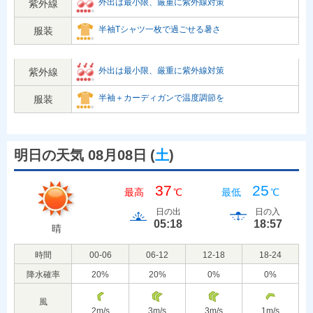
外出は最小限、厳重に紫外線対策
紫外線
半袖Tシャツ一枚で過ごせる暑さ
服装
外出は最小限、厳重に紫外線対策
紫外線
半袖＋カーディガンで温度調節を
服装
明日の天気 08月08日
(
土
)
37
25
最高
℃
最低
℃
日の出
日の入
05:18
18:57
晴
時間
00-06
06-12
12-18
18-24
降水確率
20
%
20
%
0
%
0
%
風
2
m/s
3
m/s
3
m/s
1
m/s