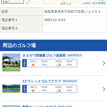
3 km
Leaflet
|
国土地理院
住所
徳島県美馬市穴吹町穴吹岡ノ上２００
電話番号１
0883-52-3115
電話番号２
周辺のゴルフ場
タカガワ西徳島ゴルフ倶楽部
徳島県阿波市
今
08
(
土
)
09
(
日
)
35/25
34/24
週
20%
40%
末
Jクラシックゴルフクラブ
徳島県阿波市
今
08
(
土
)
09
(
日
)
35/25
34/24
週
20%
40%
末
徳島県上板町