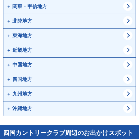
道央
道南
関東・甲信地方
青森県
岩手県
宮城県
秋田県
北陸地方
東京都
神奈川県
山形県
福島県
埼玉県
千葉県
東海地方
新潟県
富山県
茨城県
栃木県
石川県
福井県
近畿地方
愛知県
岐阜県
群馬県
山梨県
静岡県
三重県
中国地方
大阪府
兵庫県
長野県
京都府
滋賀県
四国地方
鳥取県
島根県
奈良県
和歌山県
岡山県
広島県
九州地方
徳島県
香川県
山口県
愛媛県
高知県
沖縄地方
福岡県
佐賀県
長崎県
熊本県
沖縄県
四国カントリークラブ周辺のお出かけスポット
大分県
宮崎県