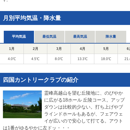
す。
月別平均気温・降水量
平均気温
最低気温
最高気温
降水量
1月
2月
3月
4月
5月
6
4.0℃
4.5℃
8.0℃
13.3℃
18.0℃
21
四国カントリークラブの紹介
霊峰高越山を望む丘陵地に、のびやか
に広がる18ホール 丘陵コース。アップ
ダウンは比較的少ない。打ち上げやブ
ラインドホールもあるが、フェアウェ
イが広いので安心して打てる。アウト
は1番がゆるやかに左ドッ・・・