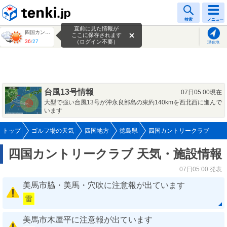
tenki.jp
検索
メニュー
直前に見た情報が
四国カントリークラブ
ここに保存されます
36
/
27
（ログイン不要）
現在地
台風13号情報
07日05:00現在
大型で強い台風13号が沖永良部島の東約140kmを西北西に進んで
います
トップ
ゴルフ場の天気
四国地方
徳島県
四国カントリークラブ
四国カントリークラブ 天気・施設情報
07日05:00 発表
美馬市脇・美馬・穴吹に注意報が出ています
雷
美馬市木屋平に注意報が出ています