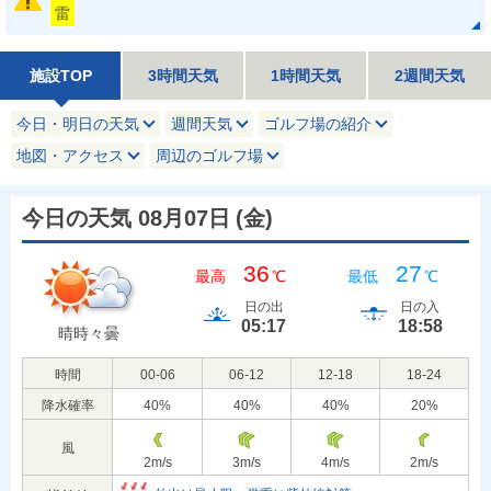
雷
施設TOP
3時間天気
1時間天気
2週間天気
今日・明日の天気
週間天気
ゴルフ場の紹介
地図・アクセス
周辺のゴルフ場
今日の天気 08月07日
(
金
)
36
27
最高
℃
最低
℃
日の出
日の入
05:17
18:58
晴時々曇
時間
00-06
06-12
12-18
18-24
降水確率
40
%
40
%
40
%
20
%
風
2
m/s
3
m/s
4
m/s
2
m/s