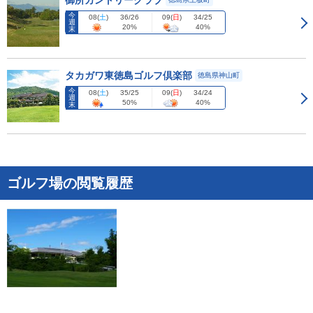
御所カントリークラブ
今
08
(
土
)
09
(
日
)
36/26
34/25
週
20%
40%
末
タカガワ東徳島ゴルフ倶楽部
徳島県神山町
今
08
(
土
)
09
(
日
)
35/25
34/24
週
50%
40%
末
ゴルフ場の閲覧履歴