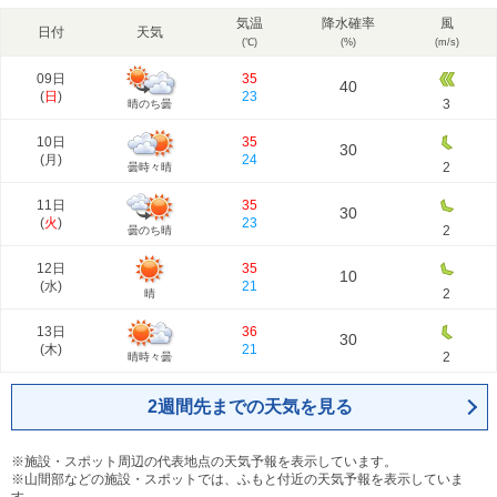
気温
降水確率
風
日付
天気
(℃)
(%)
(m/s)
09日
35
40
(
日
)
23
3
晴のち曇
10日
35
30
(
月
)
24
2
曇時々晴
11日
35
30
(
火
)
23
2
曇のち晴
12日
35
10
(
水
)
21
2
晴
13日
36
30
(
木
)
21
2
晴時々曇
2週間先までの天気を見る
※施設・スポット周辺の代表地点の天気予報を表示しています。
※山間部などの施設・スポットでは、ふもと付近の天気予報を表示していま