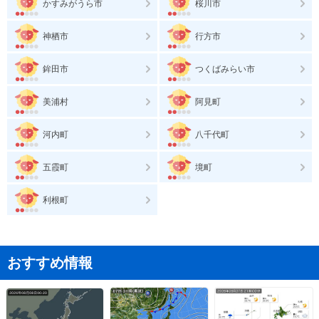
かすみがうら市
桜川市
神栖市
行方市
鉾田市
つくばみらい市
美浦村
阿見町
河内町
八千代町
五霞町
境町
利根町
おすすめ情報