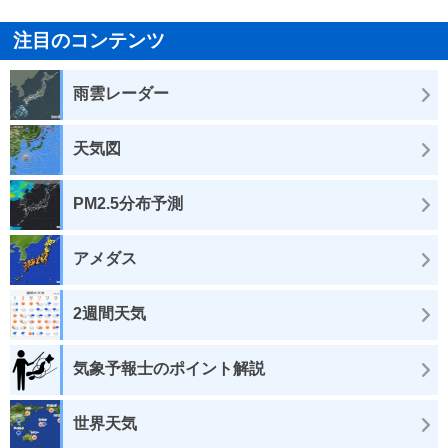
注目のコンテンツ
雨雲レーダー
天気図
PM2.5分布予測
アメダス
2週間天気
気象予報士のポイント解説
世界天気