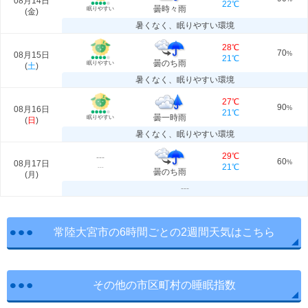
08月14日
22℃
曇時々雨
眠りやすい
(
金
)
暑くなく、眠りやすい環境
28℃
70
08月15日
%
21℃
曇のち雨
眠りやすい
(
土
)
暑くなく、眠りやすい環境
27℃
90
08月16日
%
21℃
曇一時雨
眠りやすい
(
日
)
暑くなく、眠りやすい環境
29℃
---
60
08月17日
%
21℃
---
曇のち雨
(
月
)
---
常陸大宮市の6時間ごとの2週間天気はこちら
その他の市区町村の睡眠指数