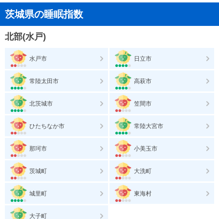
茨城県の睡眠指数
北部(水戸)
水戸市
日立市
常陸太田市
高萩市
北茨城市
笠間市
ひたちなか市
常陸大宮市
那珂市
小美玉市
茨城町
大洗町
城里町
東海村
大子町