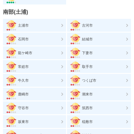
南部(土浦)
土浦市
古河市
石岡市
結城市
龍ケ崎市
下妻市
常総市
取手市
牛久市
つくば市
鹿嶋市
潮来市
守谷市
筑西市
坂東市
稲敷市