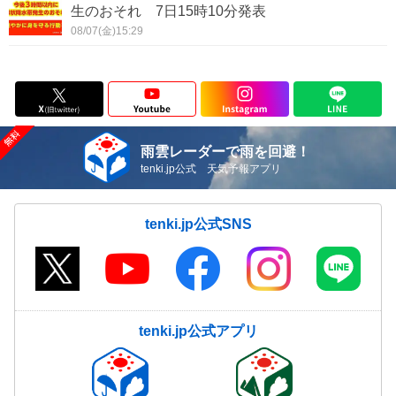
生のおそれ 7日15時10分発表
08/07(金)15:29
雨雲レーダーで雨を回避！
tenki.jp公式 天気予報アプリ
tenki.jp公式SNS
tenki.jp公式アプリ