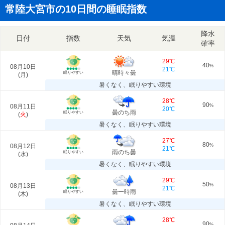
常陸大宮市の10日間の睡眠指数
降水
日付
指数
天気
気温
確率
29℃
40
08月10日
%
21℃
晴時々曇
眠りやすい
(
月
)
暑くなく、眠りやすい環境
28℃
90
08月11日
%
20℃
曇のち雨
眠りやすい
(
火
)
暑くなく、眠りやすい環境
27℃
80
08月12日
%
21℃
雨のち曇
眠りやすい
(
水
)
暑くなく、眠りやすい環境
29℃
50
08月13日
%
21℃
曇一時雨
眠りやすい
(
木
)
暑くなく、眠りやすい環境
28℃
90
%