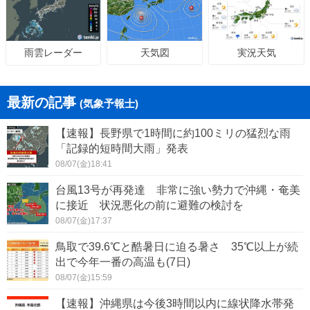
天気図
実況天気
雨雲レーダー
最新の記事
(気象予報士)
【速報】長野県で1時間に約100ミリの猛烈な雨
「記録的短時間大雨」発表
08/07(金)18:41
台風13号が再発達 非常に強い勢力で沖縄・奄美
に接近 状況悪化の前に避難の検討を
08/07(金)17:37
鳥取で39.6℃と酷暑日に迫る暑さ 35℃以上が続
出で今年一番の高温も(7日)
08/07(金)15:59
【速報】沖縄県は今後3時間以内に線状降水帯発