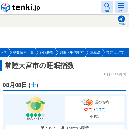
tenki.jp
検索
メニュー
現在地
ップ
指数情報一覧
睡眠指数
関東・甲信地方
茨城県
常陸大宮市
常陸大宮市の睡眠指数
07日22:00発表
08月08日
(
土
)
曇のち晴
32℃
/
23℃
40%
眠りやすい
暑くなく、眠りやすい環境