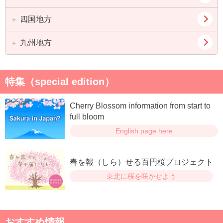
長野県
京都府
滋賀県
四国地方
鳥取県
島根県
奈良県
和歌山県
岡山県
広島県
九州地方
徳島県
香川県
山口県
愛媛県
高知県
福岡県
佐賀県
特集（special edition）
長崎県
熊本県
Cherry Blossom information from start to
大分県
宮崎県
full bloom
English page here
鹿児島県
春を報（しら）せる百円桜プロジェクト
東北に桜を咲かせよう
おすすめ情報