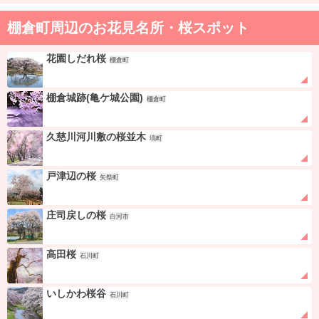
棚倉町周辺のお花見名所・桜スポット
花園しだれ桜
棚倉町
棚倉城跡(亀ケ城公園)
棚倉町
久慈川河川敷の桜並木
塙町
戸津辺の桜
矢祭町
庄司戻しの桜
白河市
高田桜
石川町
いしかわ桜谷
石川町