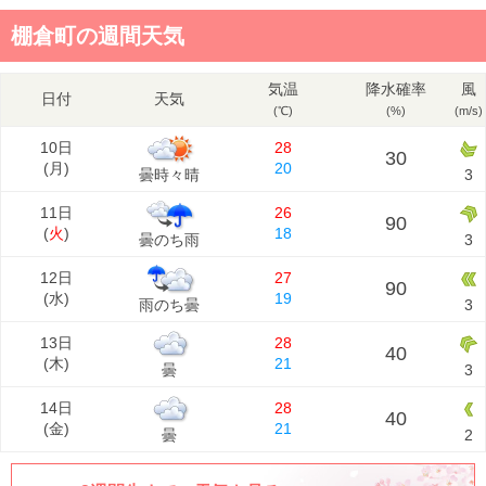
棚倉町の週間天気
気温
降水確率
風
日付
天気
(℃)
(%)
(m/s)
10日
28
30
(
月
)
20
曇時々晴
3
11日
26
90
(
火
)
18
曇のち雨
3
12日
27
90
(
水
)
19
雨のち曇
3
13日
28
40
(
木
)
21
曇
3
14日
28
40
(
金
)
21
曇
2