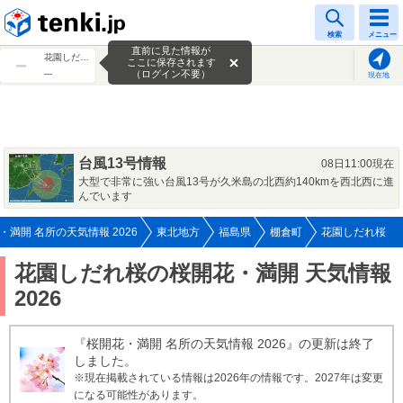
tenki.jp
検索
メニュー
直前に見た情報が
花園しだれ桜
ここに保存されます
---
（ログイン不要）
現在地
台風13号情報
08日11:00現在
大型で非常に強い台風13号が久米島の北西約140kmを西北西に進
んでいます
・満開 名所の天気情報 2026
東北地方
福島県
棚倉町
花園しだれ桜
花園しだれ桜の桜開花・満開 天気情報
2026
『桜開花・満開 名所の天気情報 2026』の更新は終了
しました。
※現在掲載されている情報は2026年の情報です。2027年は変更
になる可能性があります。