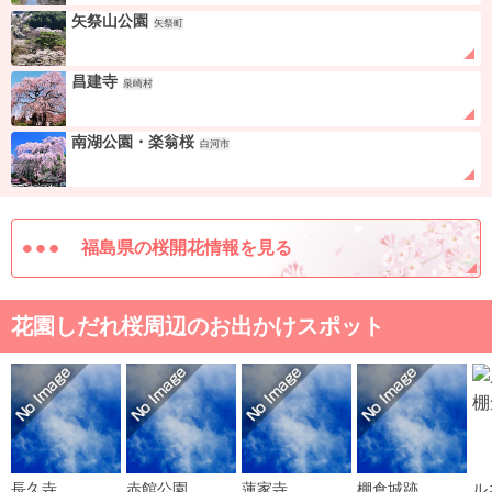
矢祭山公園
矢祭町
昌建寺
泉崎村
南湖公園・楽翁桜
白河市
福島県の桜開花情報を見る
花園しだれ桜周辺のお出かけスポット
長久寺
赤館公園
蓮家寺
棚倉城跡
ル