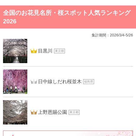
全国のお花見名所・桜スポット人気ランキング
2026
集計期間：2026/3/4-5/26
1位
目黒川
東京都
2位
日中線しだれ桜並木
福島県
3位
上野恩賜公園
東京都