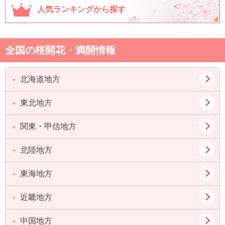
人気ランキングから探す
全国の桜開花・満開情報
北海道地方
東北地方
道北
道東
道央
道南
関東・甲信地方
青森県
岩手県
宮城県
秋田県
北陸地方
東京都
神奈川県
山形県
福島県
埼玉県
千葉県
東海地方
新潟県
富山県
茨城県
栃木県
石川県
福井県
近畿地方
愛知県
岐阜県
群馬県
山梨県
静岡県
三重県
中国地方
大阪府
兵庫県