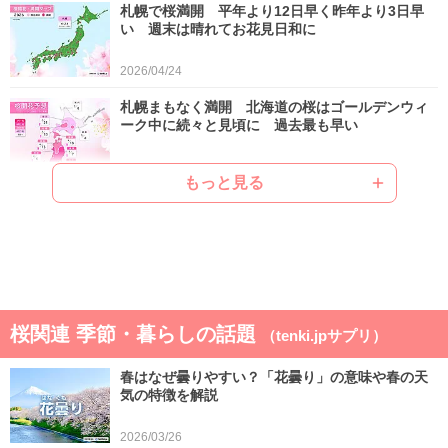
札幌で桜満開 平年より12日早く昨年より3日早
い 週末は晴れてお花見日和に
2026/04/24
札幌まもなく満開 北海道の桜はゴールデンウィ
ーク中に続々と見頃に 過去最も早い
2026/04/22
もっと見る
ゴールデンウィークは晴れと雨が交互 晴れると
汗ばむ陽気で早めに暑さに強い体作りを
2026/04/21
気象予報士の解説をもっと見る
桜関連 季節・暮らしの話題
（tenki.jpサプリ）
春はなぜ曇りやすい？「花曇り」の意味や春の天
気の特徴を解説
2026/03/26