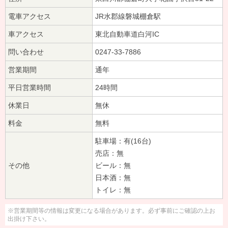
電車アクセス
JR水郡線磐城棚倉駅
車アクセス
東北自動車道白河IC
問い合わせ
0247-33-7886
営業期間
通年
平日営業時間
24時間
休業日
無休
料金
無料
駐車場：有(16台)
売店：無
その他
ビール：無
日本酒：無
トイレ：無
※営業期間等の情報は変更になる場合があります。必ず事前にご確認の上お
出掛け下さい。