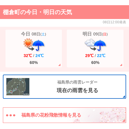
棚倉町の今日・明日の天気
08日12:00発表
今日
明日
08日
09日
(
土
)
(
日
)
32℃
/
24℃
29℃
/
22℃
60%
60%
福島県の雨雲レーダー
現在の雨雲を見る
福島県の花粉飛散情報を見る