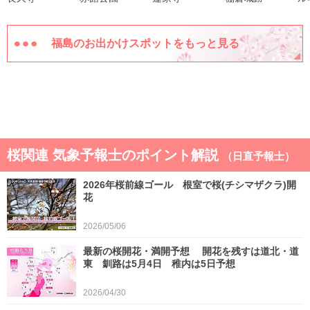
福島のお出かけスポットをもっと見る
桜関連 気象予報士のポイント解説
（日直予報士）
2026年桜前線ゴール 根室で桜(チシマザクラ)開
花
2026/05/06
最新の桜開花・満開予想 開花を残すは道北・道
東 釧路は5月4日 稚内は5日予想
2026/04/30