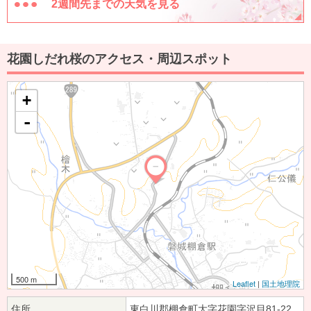
2週間先までの天気を見る
花園しだれ桜のアクセス・周辺スポット
+
-
500 m
Leaflet
|
国土地理院
住所
東白川郡棚倉町大字花園字沢目81-22