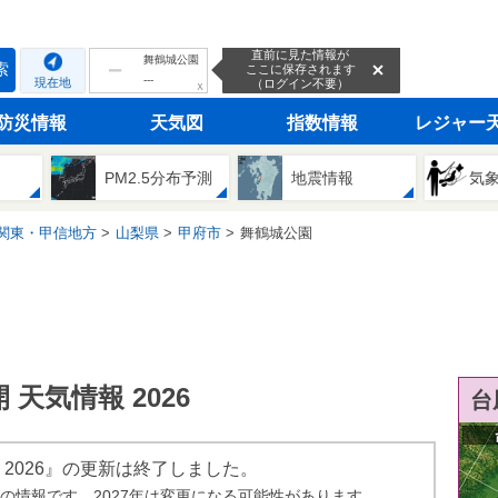
直前に見た情報が
舞鶴城公園
索
ここに保存されます
---
現在地
（ログイン不要）
ｘ
防災情報
天気図
指数情報
レジャー
PM2.5分布予測
地震情報
気
関東・甲信地方
山梨県
甲府市
舞鶴城公園
天気情報 2026
台
 2026』の更新は終了しました。
年の情報です。2027年は変更になる可能性があります。