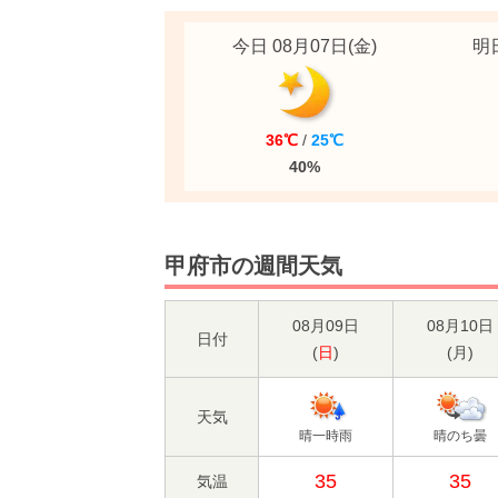
今日 08月07日
(金)
明日
36℃
/
25℃
40%
甲府市の週間天気
08月09日
08月10日
日付
(
日
)
(
月
)
天気
晴一時雨
晴のち曇
35
35
気温