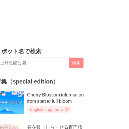
スポット名で検索
検索
集（special edition）
Cherry Blossom information
from start to full bloom
English page here
春を報（しら）せる百円桜