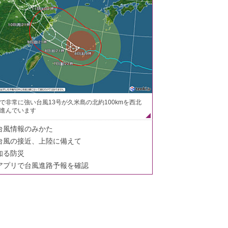
で非常に強い台風13号が久米島の北約100kmを西北
進んでいます
台風情報のみかた
台風の接近、上陸に備えて
知る防災
アプリで台風進路予報を確認