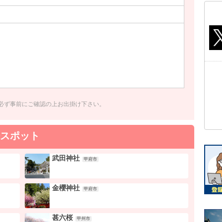
必ず事前にご確認の上お出掛け下さい。
スポット
武田神社
甲府市
金櫻神社
甲府市
甚六桜
甲州市