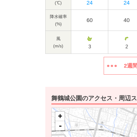
24
24
(℃)
降水確率
60
40
(%)
風
(m/s)
3
2
2週
舞鶴城公園のアクセス・周辺ス
+
-