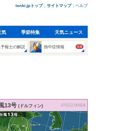
tenki.jpトップ
｜
サイトマップ
｜
ヘルプ
天気
季節特集
天気ニュース
象予報士の解説
熱中症情報
注目
風13号
(ドルフィン)
07日22:00現在