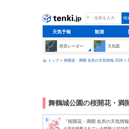
tenki.jp
検
天気予報
観測
雨雲レーダー
天気図
トップ
桜開花・満開 名所の天気情報 2026
舞鶴城公園の桜開花・満開 
『桜開花・満開 名所の天気情報
※現在掲載されている情報は2026