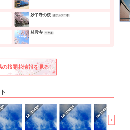
妙了寺の桜
南アルプス市
慈雲寺
甲州市
県の桜開花情報を見る
ト