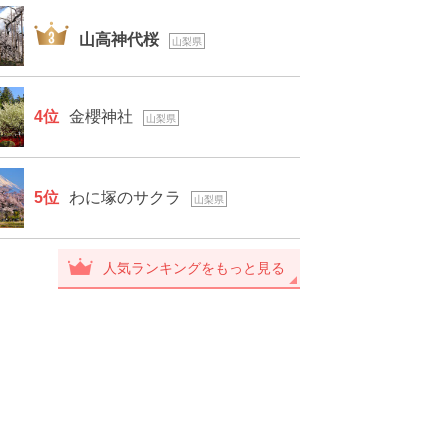
3位
山高神代桜
山梨県
4位
金櫻神社
山梨県
5位
わに塚のサクラ
山梨県
人気ランキングをもっと見る