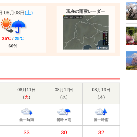
現在の雨雲レーダー
 08月08日
(土)
35℃
/
25℃
60%
08月11日
08月12日
08月13日
(
火
)
(
水
)
(
木
)
曇一時雨
曇時々雨
曇一時雨
33
30
32