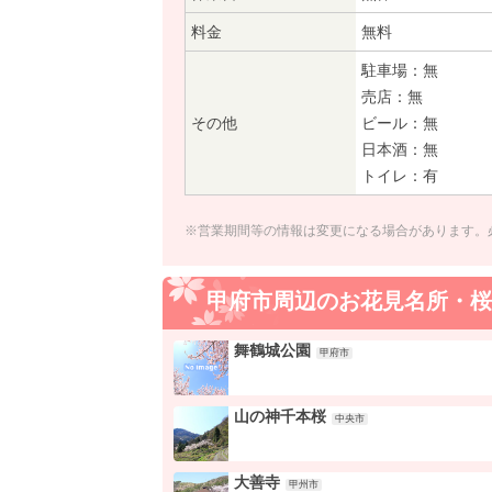
料金
無料
駐車場：無
売店：無
その他
ビール：無
日本酒：無
トイレ：有
※営業期間等の情報は変更になる場合があります。
甲府市周辺のお花見名所・桜
舞鶴城公園
甲府市
山の神千本桜
中央市
大善寺
甲州市