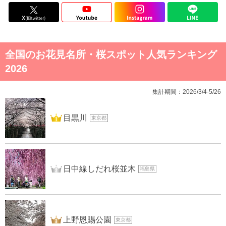
全国のお花見名所・桜スポット人気ランキング
2026
集計期間：2026/3/4-5/26
1位
目黒川
東京都
2位
日中線しだれ桜並木
福島県
3位
上野恩賜公園
東京都