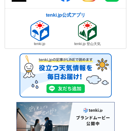
tenki.jp公式アプリ
tenki.jp
tenki.jp 登山天気