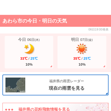
あわら市の今日・明日の天気
06日19:00発表
今日
明日
06日
07日
(
木
)
(
金
)
33℃
/
25℃
35℃
/
25℃
10%
10%
福井県の雨雲レーダー
現在の雨雲を見る
福井県の花粉飛散情報を見る