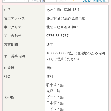
Leaflet
|
国土地理院
住所
あわら市山室36-18-1
電車アクセス
JR北陸新幹線芦原温泉駅
車アクセス
北陸自動車道金津IC
問い合わせ
0776-78-6767
営業期間
通年
10:00-21:00(周辺は住宅地のため時間
平日営業時間
内でご観賞ください)
休業日
無休
料金
無料
駐車場：無
売店：無
その他
ビール：無
日本酒：無
トイレ：無