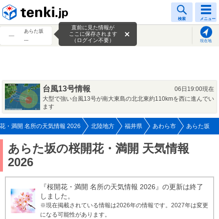
tenki.jp
検索
メニュー
直前に見た情報が
あらた坂
ここに保存されます
---
（ログイン不要）
現在地
台風13号情報
06日19:00現在
大型で強い台風13号が南大東島の北北東約110kmを西に進んでい
ます
花・満開 名所の天気情報 2026
北陸地方
福井県
あわら市
あらた坂
あらた坂の桜開花・満開 天気情報
2026
『桜開花・満開 名所の天気情報 2026』の更新は終了
しました。
※現在掲載されている情報は2026年の情報です。2027年は変更
になる可能性があります。