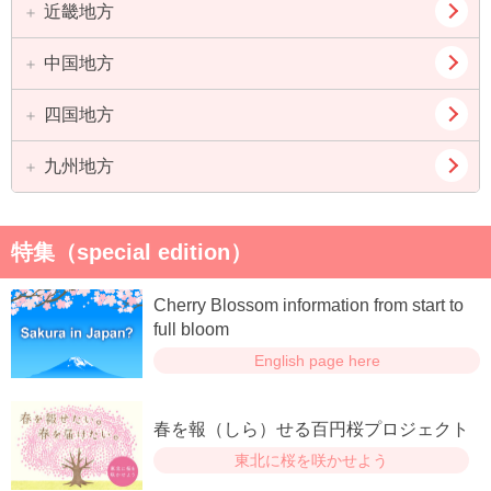
茨城県
栃木県
石川県
福井県
近畿地方
愛知県
岐阜県
群馬県
山梨県
静岡県
三重県
中国地方
大阪府
兵庫県
長野県
京都府
滋賀県
四国地方
鳥取県
島根県
奈良県
和歌山県
岡山県
広島県
九州地方
徳島県
香川県
山口県
愛媛県
高知県
福岡県
佐賀県
特集（special edition）
長崎県
熊本県
Cherry Blossom information from start to
大分県
宮崎県
full bloom
English page here
鹿児島県
春を報（しら）せる百円桜プロジェクト
東北に桜を咲かせよう