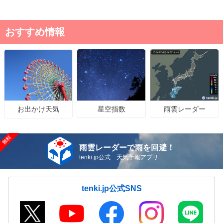
おすすめ情報
星空指数
雨雲レーダー
お出かけ天気
雨雲レーダーで雨を回避！
tenki.jp公式 天気予報アプリ
tenki.jp公式SNS