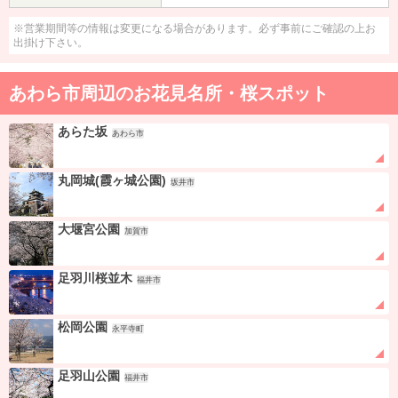
※営業期間等の情報は変更になる場合があります。必ず事前にご確認の上お
出掛け下さい。
あわら市周辺のお花見名所・桜スポット
あらた坂
あわら市
丸岡城(霞ヶ城公園)
坂井市
大堰宮公園
加賀市
足羽川桜並木
福井市
松岡公園
永平寺町
足羽山公園
福井市