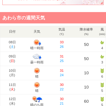
あわら市の週間天気
気温
降水確率
風
日付
天気
(℃)
(%)
(m/s)
08日
33
50
(
土
)
26
晴一時雨
4
09日
31
50
(
日
)
25
曇一時雨
3
10日
31
10
(
月
)
24
晴
6
11日
30
10
(
火
)
22
晴
5
12日
30
60
(
水
)
21
晴のち雨
5