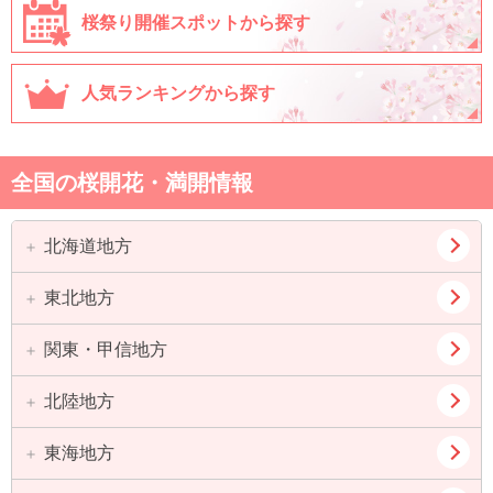
桜祭り開催スポットから探す
人気ランキングから探す
全国の桜開花・満開情報
北海道地方
東北地方
道北
道東
道央
道南
関東・甲信地方
青森県
岩手県
宮城県
秋田県
北陸地方
東京都
神奈川県
山形県
福島県
埼玉県
千葉県
東海地方
新潟県
富山県