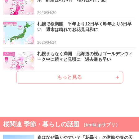
2026/04/30
札幌で桜満開 平年より12日早く昨年より3日早
い 週末は晴れてお花見日和に
2026/04/24
札幌まもなく満開 北海道の桜はゴールデンウィ
ーク中に続々と見頃に 過去最も早い
2026/04/22
もっと見る
ゴールデンウィークは晴れと雨が交互 晴れると
汗ばむ陽気で早めに暑さに強い体作りを
2026/04/21
気象予報士の解説をもっと見る
桜関連 季節・暮らしの話題
（tenki.jpサプリ）
春はなぜ曇りやすい？「花曇り」の意味や春の天