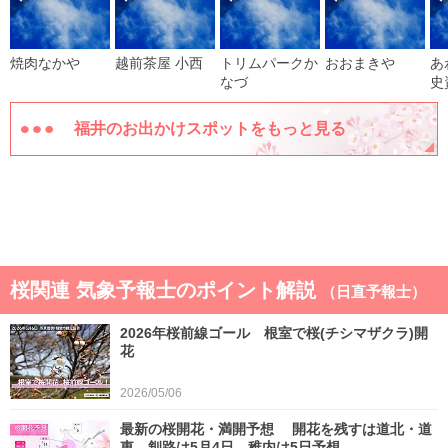
焼肉なかや
越前茶屋 小西
トリムパークか
おおまきや
あ
なづ
史
福井のお出かけスポットをもっと見る
桜関連 気象予報士のポイント解説
（日直予報士）
2026年桜前線ゴール 根室で桜(チシマザクラ)開
花
2026/05/06
最新の桜開花・満開予想 開花を残すは道北・道
東 釧路は5月4日 稚内は5日予想