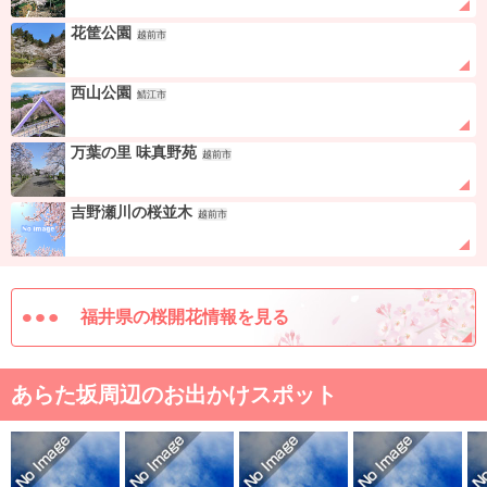
花筐公園
越前市
西山公園
鯖江市
万葉の里 味真野苑
越前市
吉野瀬川の桜並木
越前市
福井県の桜開花情報を見る
あらた坂周辺のお出かけスポット