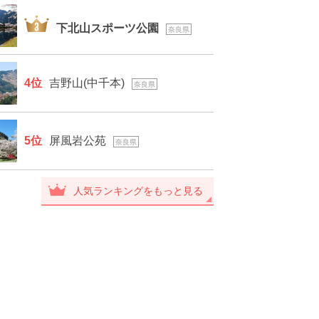
3位
下北山スポーツ公園
奈良県
4位
吉野山(中千本)
奈良県
5位
屏風岩公苑
奈良県
人気ランキングをもっと見る