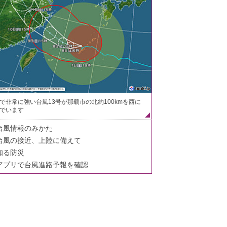
で非常に強い台風13号が那覇市の北約100kmを西に
でいます
台風情報のみかた
台風の接近、上陸に備えて
知る防災
アプリで台風進路予報を確認