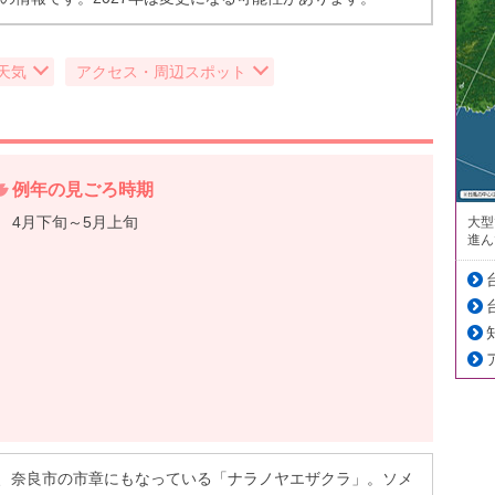
天気
アクセス・周辺スポット
例年の見ごろ時期
4月下旬～5月上旬
大型
進ん
、奈良市の市章にもなっている「ナラノヤエザクラ」。ソメ