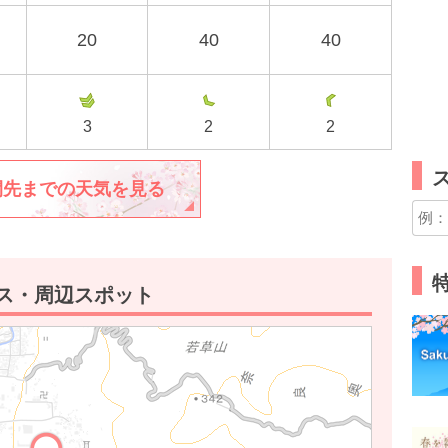
20
40
40
3
2
2
間先までの天気を見る
特
セス・周辺スポット