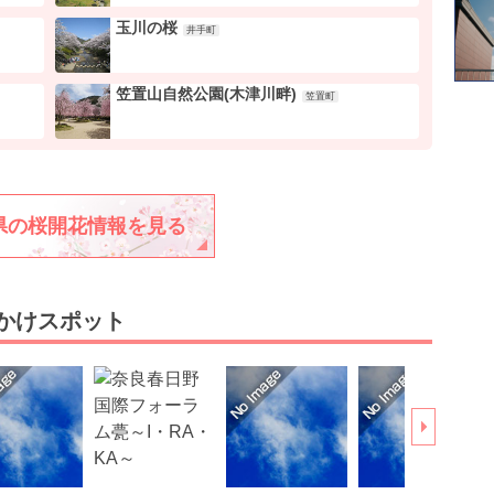
玉川の桜
井手町
笠置山自然公園(木津川畔)
笠置町
県の桜開花情報を見る
出かけスポット