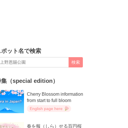
スポット名で検索
検索
集（special edition）
Cherry Blossom information
from start to full bloom
English page here
春を報（しら）せる百円桜