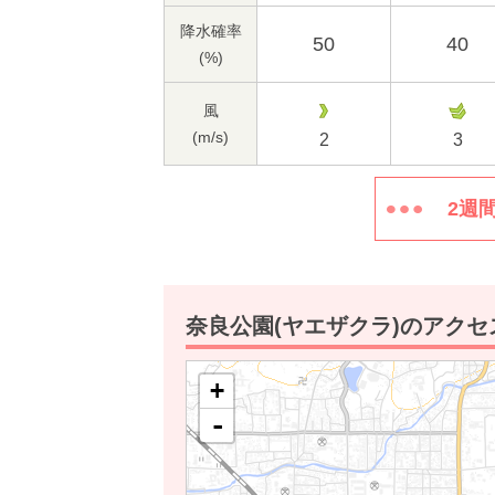
降水確率
50
40
(%)
風
(m/s)
2
3
2週
奈良公園(ヤエザクラ)のアク
+
-