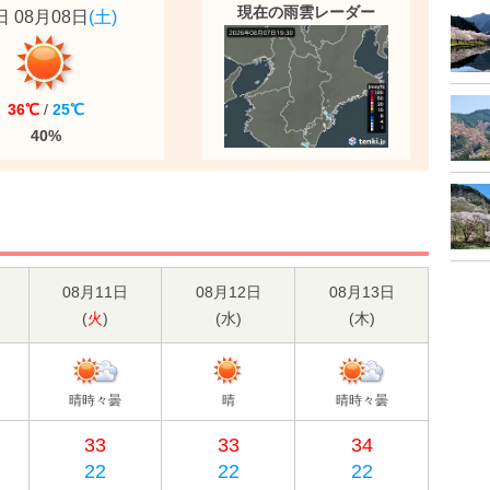
現在の雨雲レーダー
 08月08日
(土)
36℃
/
25℃
40%
08月11日
08月12日
08月13日
(
火
)
(
水
)
(
木
)
晴時々曇
晴
晴時々曇
33
33
34
22
22
22