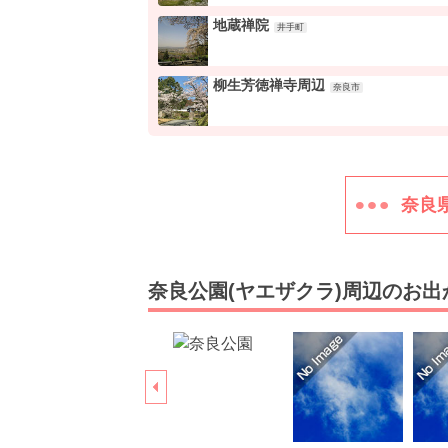
地蔵禅院
井手町
柳生芳徳禅寺周辺
奈良市
奈良
奈良公園(ヤエザクラ)周辺のお