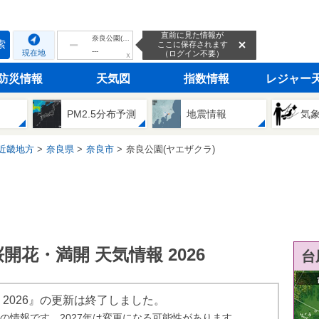
直前に見た情報が
奈良公園(ヤエザクラ)
索
ここに保存されます
---
現在地
（ログイン不要）
ｘ
防災情報
天気図
指数情報
レジャー
PM2.5分布予測
地震情報
気
近畿地方
奈良県
奈良市
奈良公園(ヤエザクラ)
開花・満開 天気情報 2026
台
 2026』の更新は終了しました。
年の情報です。2027年は変更になる可能性があります。