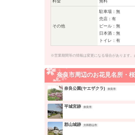
料金
無料
駐車場：無
売店：有
その他
ビール：無
日本酒：無
トイレ：有
※営業期間等の情報は変更になる場合があります。
奈良市周辺のお花見名所・桜
奈良公園(ヤエザクラ)
奈良市
平城宮跡
奈良市
郡山城跡
大和郡山市