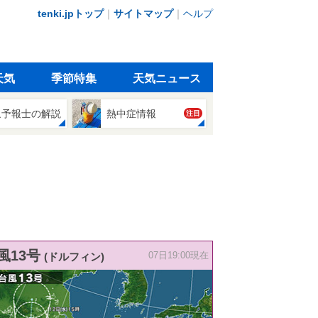
tenki.jpトップ
｜
サイトマップ
｜
ヘルプ
天気
季節特集
天気ニュース
象予報士の解説
熱中症情報
注目
風13号
(ドルフィン)
07日19:00現在