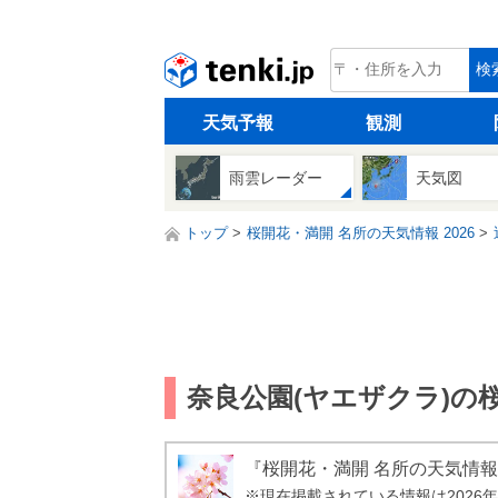
tenki.jp
検
天気予報
観測
雨雲レーダー
天気図
トップ
桜開花・満開 名所の天気情報 2026
奈良公園(ヤエザクラ)の桜
『桜開花・満開 名所の天気情報
※現在掲載されている情報は2026