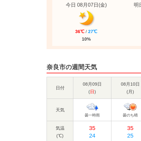
今日 08月07日
(金)
明日
36℃
/
27℃
10%
奈良市の週間天気
08月09日
08月10日
日付
(
日
)
(
月
)
天気
曇一時雨
曇のち晴
35
35
気温
24
25
(℃)