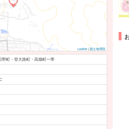
Leaflet
|
国土地理院
日野町・登大路町・高畑町一帯
C