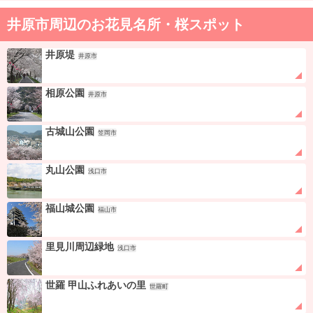
井原市周辺のお花見名所・桜スポット
井原堤
井原市
相原公園
井原市
古城山公園
笠岡市
丸山公園
浅口市
福山城公園
福山市
里見川周辺緑地
浅口市
世羅 甲山ふれあいの里
世羅町