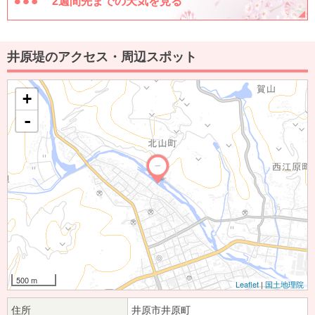
2週間先までの天気を見る
井原堤のアクセス・周辺スポット
+
-
500 m
Leaflet
|
国土地理院
住所
井原市井原町