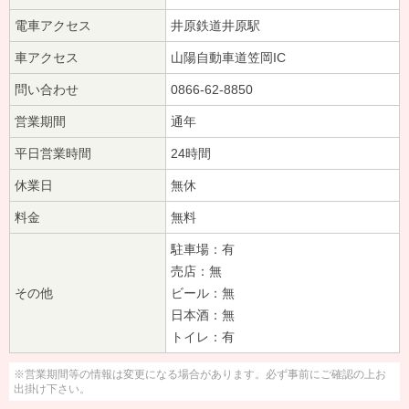
電車アクセス
井原鉄道井原駅
車アクセス
山陽自動車道笠岡IC
問い合わせ
0866-62-8850
営業期間
通年
平日営業時間
24時間
休業日
無休
料金
無料
駐車場：有
売店：無
その他
ビール：無
日本酒：無
トイレ：有
※営業期間等の情報は変更になる場合があります。必ず事前にご確認の上お
出掛け下さい。