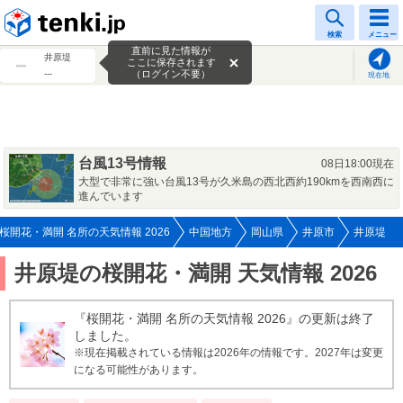
tenki.jp
検索
メニュー
直前に見た情報が
井原堤
ここに保存されます
---
（ログイン不要）
現在地
台風13号情報
08日18:00現在
大型で非常に強い台風13号が久米島の西北西約190kmを西南西に
進んでいます
桜開花・満開 名所の天気情報 2026
中国地方
岡山県
井原市
井原堤
井原堤の桜開花・満開 天気情報 2026
『桜開花・満開 名所の天気情報 2026』の更新は終了
しました。
※現在掲載されている情報は2026年の情報です。2027年は変更
になる可能性があります。