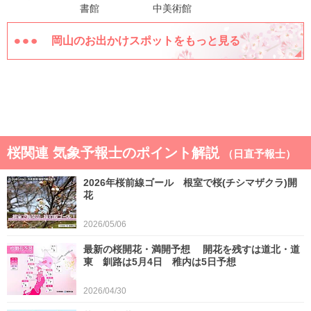
書館
中美術館
岡山のお出かけスポットをもっと見る
桜関連 気象予報士のポイント解説
（日直予報士）
2026年桜前線ゴール 根室で桜(チシマザクラ)開
花
2026/05/06
最新の桜開花・満開予想 開花を残すは道北・道
東 釧路は5月4日 稚内は5日予想
2026/04/30