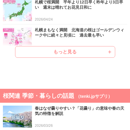
札幌で桜満開 平年より12日早く昨年より3日早
い 週末は晴れてお花見日和に
2026/04/24
札幌まもなく満開 北海道の桜はゴールデンウィ
ーク中に続々と見頃に 過去最も早い
2026/04/22
もっと見る
ゴールデンウィークは晴れと雨が交互 晴れると
汗ばむ陽気で早めに暑さに強い体作りを
2026/04/21
気象予報士の解説をもっと見る
桜関連 季節・暮らしの話題
（tenki.jpサプリ）
春はなぜ曇りやすい？「花曇り」の意味や春の天
気の特徴を解説
2026/03/26