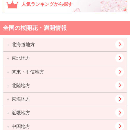
人気ランキングから探す
全国の桜開花・満開情報
北海道地方
東北地方
道北
道東
道央
道南
関東・甲信地方
青森県
岩手県
宮城県
秋田県
北陸地方
東京都
神奈川県
山形県
福島県
埼玉県
千葉県
東海地方
新潟県
富山県
茨城県
栃木県
石川県
福井県
近畿地方
愛知県
岐阜県
群馬県
山梨県
静岡県
三重県
中国地方
大阪府
兵庫県