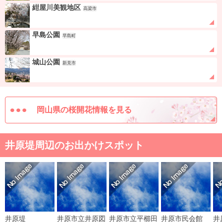
紺屋川美観地区
高梁市
早島公園
早島町
城山公園
新見市
岡山県の桜開花情報を見る
井原堤周辺のお出かけスポット
井原堤
井原市立井原図
井原市立平櫛田
井原市民会館
井