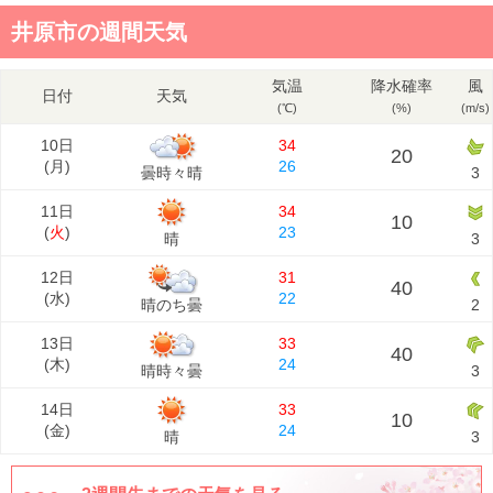
井原市の週間天気
気温
降水確率
風
日付
天気
(℃)
(%)
(m/s)
10日
34
20
(
月
)
26
曇時々晴
3
11日
34
10
(
火
)
23
晴
3
12日
31
40
(
水
)
22
晴のち曇
2
13日
33
40
(
木
)
24
晴時々曇
3
14日
33
10
(
金
)
24
晴
3