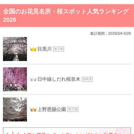
全国のお花見名所・桜スポット人気ランキング
2026
集計期間：2026/3/4-5/26
1位
目黒川
東京都
2位
日中線しだれ桜並木
福島県
3位
上野恩賜公園
東京都