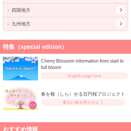
長野県
京都府
滋賀県
四国地方
鳥取県
島根県
奈良県
和歌山県
岡山県
広島県
九州地方
徳島県
香川県
山口県
愛媛県
高知県
福岡県
佐賀県
特集（special edition）
長崎県
熊本県
Cherry Blossom information from start to
大分県
宮崎県
full bloom
English page here
鹿児島県
春を報（しら）せる百円桜プロジェクト
東北に桜を咲かせよう
おすすめ情報