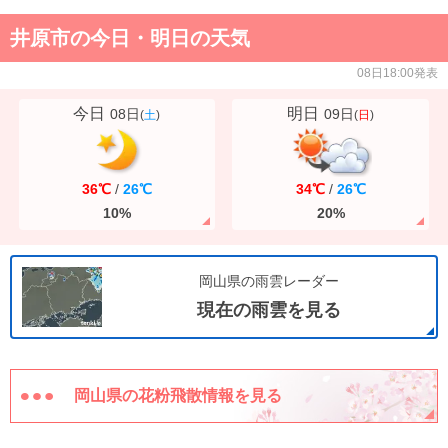
井原市の今日・明日の天気
08日18:00発表
今日
明日
08日
09日
(
土
)
(
日
)
36℃
/
26℃
34℃
/
26℃
10%
20%
岡山県の雨雲レーダー
現在の雨雲を見る
岡山県の花粉飛散情報を見る