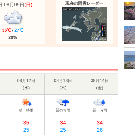
現在の雨雲レーダー
 08月09日
(日)
35℃
/
27℃
20%
08月12日
08月13日
08月14日
(
水
)
(
木
)
(
金
)
晴一時雨
曇のち雨
曇一時雨
35
34
34
25
25
26