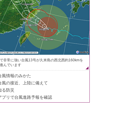
で非常に強い台風13号が久米島の西北西約160kmを
進んでいます
台風情報のみかた
台風の接近、上陸に備えて
知る防災
アプリで台風進路予報を確認