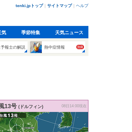
tenki.jpトップ
｜
サイトマップ
｜
ヘルプ
天気
季節特集
天気ニュース
象予報士の解説
熱中症情報
注目
風13号
(ドルフィン)
08日14:00現在