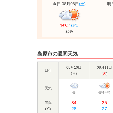
今日 08月08日
(土)
明日
34℃
/
29℃
20%
島原市の週間天気
08月10日
08月11日
日付
(
月
)
(
火
)
天気
曇
曇時々晴
34
35
気温
28
27
(℃)