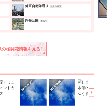
健軍自衛隊通り
熊本市東区
岡岳公園
宇城市
県の桜開花情報を見る