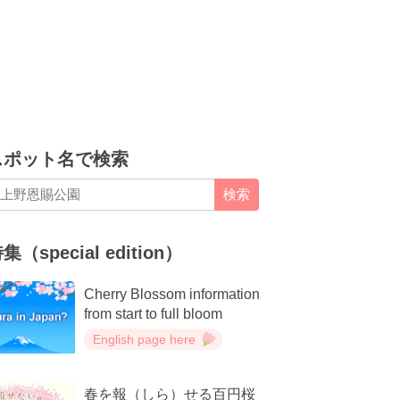
スポット名で検索
検索
集（special edition）
Cherry Blossom information
from start to full bloom
English page here
春を報（しら）せる百円桜