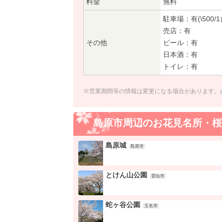
料金
無料
駐車場：有(\500/1
売店：有
その他
ビール：有
日本酒：有
トイレ：有
※営業期間等の情報は変更になる場合があります。
島原市周辺のお花見名所・桜
島原城
島原市
とけん山公園
雲仙市
蛇ヶ谷公園
玉名市