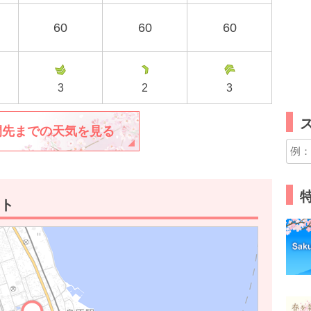
60
60
60
3
2
3
間先までの天気を見る
特
ト