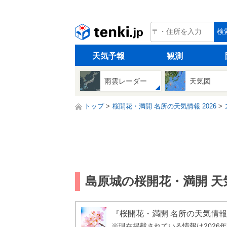
tenki.jp
検
天気予報
観測
雨雲レーダー
天気図
トップ
桜開花・満開 名所の天気情報 2026
島原城の桜開花・満開 天気
『桜開花・満開 名所の天気情報
※現在掲載されている情報は2026