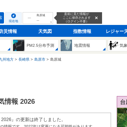
直前に見た情報が
島原城
索
ここに保存されます
---
現在地
（ログイン不要）
ｘ
防災情報
天気図
指数情報
レジャー
PM2.5分布予測
地震情報
気
九州地方
長崎県
島原市
島原城
情報 2026
台
 2026』の更新は終了しました。
年の情報です。2027年は変更になる可能性があります。