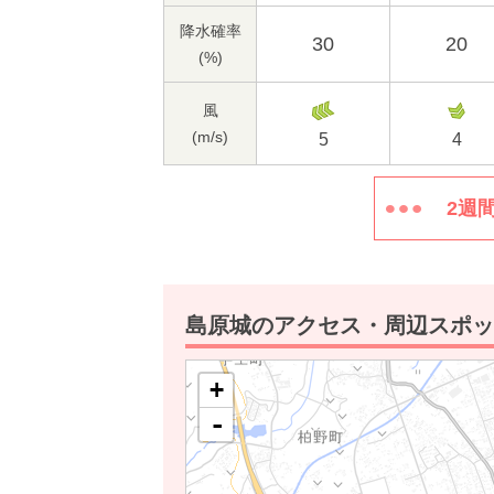
降水確率
30
20
(%)
風
(m/s)
5
4
2週
島原城のアクセス・周辺スポッ
+
-