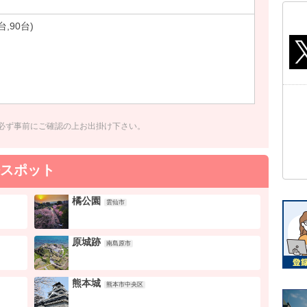
台,90台)
必ず事前にご確認の上お出掛け下さい。
スポット
橘公園
雲仙市
原城跡
南島原市
熊本城
熊本市中央区