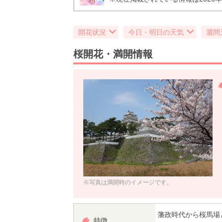
開花状況
今日・明日の天気
週間
桜開花・満開情報
※写真は満開時のイメージです。
藩政時代から桜馬場
特徴