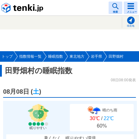
tenki.jp
検索
メニュー
現在地
トップ
指数情報一覧
睡眠指数
東北地方
岩手県
田野畑村
田野畑村の睡眠指数
08日08:00発表
08月08日
(
土
)
晴のち雨
30℃
/
22℃
60%
眠りやすい
暑くなく、眠りやすい環境