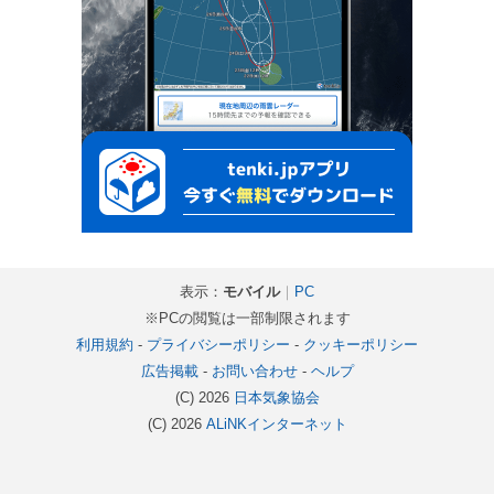
表示：
モバイル
｜
PC
※PCの閲覧は一部制限されます
利用規約
-
プライバシーポリシー
-
クッキーポリシー
広告掲載
-
お問い合わせ
-
ヘルプ
(C) 2026
日本気象協会
(C) 2026
ALiNKインターネット