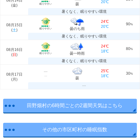
08月14日
20℃
曇
眠りやすい
(
金
)
暑くなく、眠りやすい環境
24℃
90
08月15日
%
20℃
曇のち雨
眠りやすい
(
土
)
暑くなく、眠りやすい環境
24℃
80
08月16日
%
18℃
曇一時雨
眠りやすい
(
日
)
暑くなく、眠りやすい環境
25℃
---
30
08月17日
%
18℃
---
曇
(
月
)
---
田野畑村の6時間ごとの2週間天気はこちら
その他の市区町村の睡眠指数