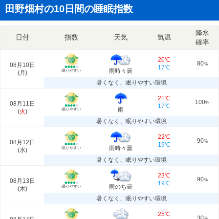
田野畑村の10日間の睡眠指数
降水
日付
指数
天気
気温
確率
20℃
80
08月10日
%
17℃
雨時々曇
眠りやすい
(
月
)
暑くなく、眠りやすい環境
21℃
100
08月11日
%
17℃
雨
眠りやすい
(
火
)
暑くなく、眠りやすい環境
22℃
90
08月12日
%
19℃
雨時々曇
眠りやすい
(
水
)
暑くなく、眠りやすい環境
23℃
90
08月13日
%
19℃
雨のち曇
眠りやすい
(
木
)
暑くなく、眠りやすい環境
25℃
30
%