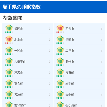
岩手県の睡眠指数
内陸(盛岡)
盛岡市
花巻市
北上市
遠野市
一関市
二戸市
八幡平市
奥州市
滝沢市
雫石町
葛巻町
岩手町
紫波町
矢巾町
西和賀町
金ケ崎町