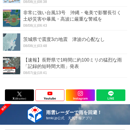
08/08(土)08:38
非常に強い台風13号 沖縄・奄美で影響長引く
土砂災害や暴風・高波に厳重な警戒を
08/08(土)06:43
茨城県で震度3の地震 津波の心配なし
08/08(土)03:48
【速報】長野県で1時間に約100ミリの猛烈な雨
「記録的短時間大雨」発表
08/07(金)18:41
雨雲レーダーで雨を回避！
tenki.jp公式 天気予報アプリ