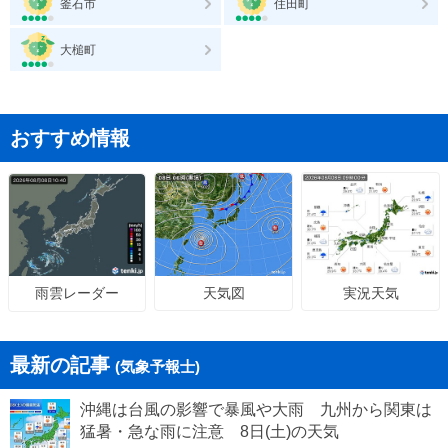
釜石市
住田町
大槌町
おすすめ情報
天気図
実況天気
雨雲レーダー
最新の記事
(気象予報士)
沖縄は台風の影響で暴風や大雨 九州から関東は
猛暑・急な雨に注意 8日(土)の天気