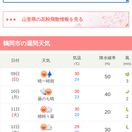
山形県の花粉飛散情報を見る
鶴岡市の週間天気
気温
降水確率
風
日付
天気
(℃)
(%)
(m/s)
09日
30
50
(
日
)
24
晴一時雨
3
10日
30
40
(
月
)
23
曇のち晴
2
11日
30
20
(
火
)
20
晴時々曇
2
12日
29
30