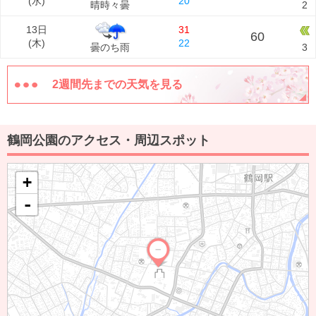
(
水
)
20
晴時々曇
2
13日
31
60
(
木
)
22
曇のち雨
3
2週間先までの天気を見る
鶴岡公園のアクセス・周辺スポット
+
-