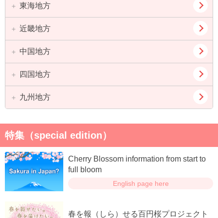
山形県
福島県
埼玉県
千葉県
東海地方
新潟県
富山県
茨城県
栃木県
石川県
福井県
近畿地方
愛知県
岐阜県
群馬県
山梨県
静岡県
三重県
中国地方
大阪府
兵庫県
長野県
京都府
滋賀県
四国地方
鳥取県
島根県
奈良県
和歌山県
岡山県
広島県
九州地方
徳島県
香川県
山口県
愛媛県
高知県
福岡県
佐賀県
特集（special edition）
長崎県
熊本県
Cherry Blossom information from start to
大分県
宮崎県
full bloom
English page here
鹿児島県
春を報（しら）せる百円桜プロジェクト