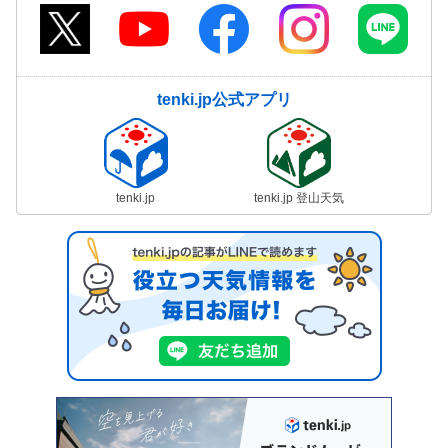
tenki.jp公式アプリ
tenki.jp
tenki.jp 登山天気