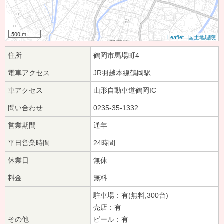
500 m
Leaflet
|
国土地理院
住所
鶴岡市馬場町4
電車アクセス
JR羽越本線鶴岡駅
車アクセス
山形自動車道鶴岡IC
問い合わせ
0235-35-1332
営業期間
通年
平日営業時間
24時間
休業日
無休
料金
無料
駐車場：有(無料,300台)
売店：有
その他
ビール：有