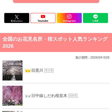
全国のお花見名所・桜スポット人気ランキング
2026
集計期間：2026/3/4-5/26
1位
目黒川
東京都
2位
日中線しだれ桜並木
福島県