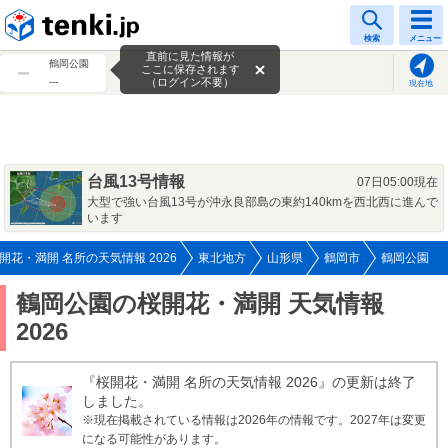
tenki.jp
検索
メニュー
直前に見た情報が
鶴岡公園
ここに保存されます
---
（ログイン不要）
現在地
台風13号情報
07日05:00現在
大型で強い台風13号が沖永良部島の東約140kmを西北西に進んで
います
開花・満開 名所の天気情報 2026
東北地方
山形県
鶴岡市
鶴岡公園
鶴岡公園の桜開花・満開 天気情報
2026
『桜開花・満開 名所の天気情報 2026』の更新は終了
しました。
※現在掲載されている情報は2026年の情報です。2027年は変更
になる可能性があります。