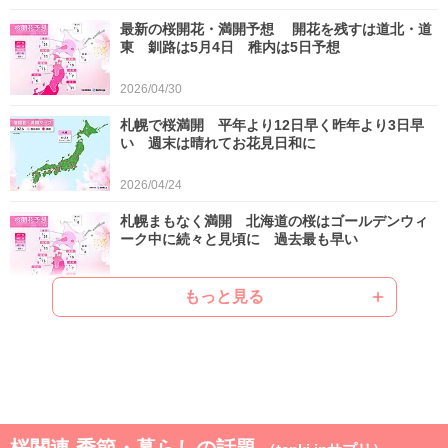
最新の桜開花・満開予想 開花を残すは道北・道
東 釧路は5月4日 稚内は5日予想
2026/04/30
札幌で桜満開 平年より12日早く昨年より3日早
い 週末は晴れてお花見日和に
2026/04/24
札幌まもなく満開 北海道の桜はゴールデンウィ
ーク中に続々と見頃に 過去最も早い
2026/04/22
もっと見る
ゴールデンウィークは晴れと雨が交互 晴れると
汗ばむ陽気で早めに暑さに強い体作りを
2026/04/21
気象予報士の解説をもっと見る
桜関連 季節・暮らしの話題