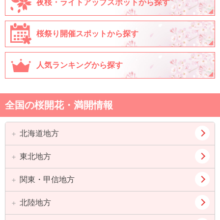
夜桜・ライトアップスポットから探す
桜祭り開催スポットから探す
人気ランキングから探す
全国の桜開花・満開情報
北海道地方
東北地方
道北
道東
道央
道南
関東・甲信地方
青森県
岩手県
宮城県
秋田県
北陸地方
東京都
神奈川県