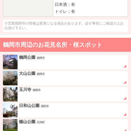
日本酒：有
トイレ：有
※営業期間等の情報は変更になる場合があります。必ず事前にご確認の上お
出掛け下さい。
鶴岡市周辺のお花見名所・桜スポット
鶴岡公園
鶴岡市
大山公園
鶴岡市
玉川寺
鶴岡市
日和山公園
酒田市
楯山公園
庄内町