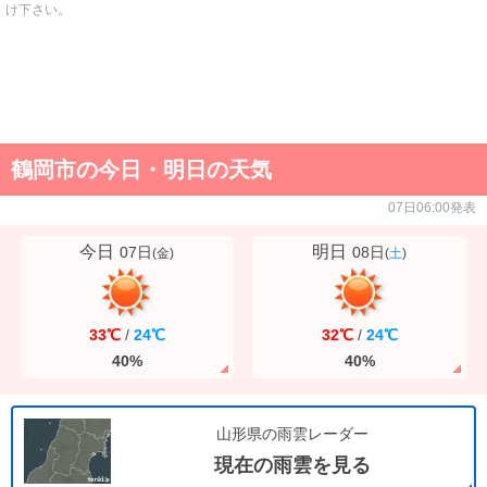
け下さい。
鶴岡市の今日・明日の天気
07日06:00発表
今日
明日
07日
08日
(
金
)
(
土
)
33℃
/
24℃
32℃
/
24℃
40%
40%
山形県の雨雲レーダー
現在の雨雲を見る