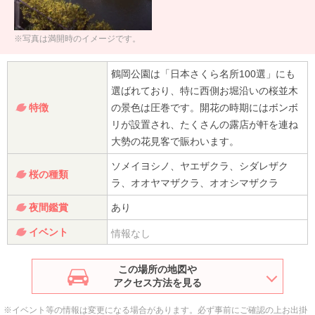
※写真は満開時のイメージです。
鶴岡公園は「日本さくら名所100選」にも
選ばれており、特に西側お堀沿いの桜並木
特徴
の景色は圧巻です。開花の時期にはボンボ
リが設置され、たくさんの露店が軒を連ね
大勢の花見客で賑わいます。
ソメイヨシノ、ヤエザクラ、シダレザク
桜の種類
ラ、オオヤマザクラ、オオシマザクラ
夜間鑑賞
あり
イベント
情報なし
この場所の地図や
アクセス方法を見る
※イベント等の情報は変更になる場合があります。必ず事前にご確認の上お出掛