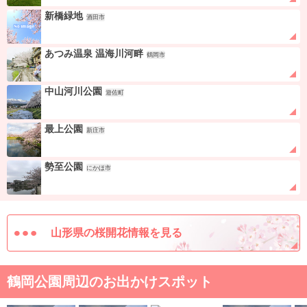
新橋緑地
酒田市
あつみ温泉 温海川河畔
鶴岡市
中山河川公園
遊佐町
最上公園
新庄市
勢至公園
にかほ市
山形県の桜開花情報を見る
鶴岡公園周辺のお出かけスポット