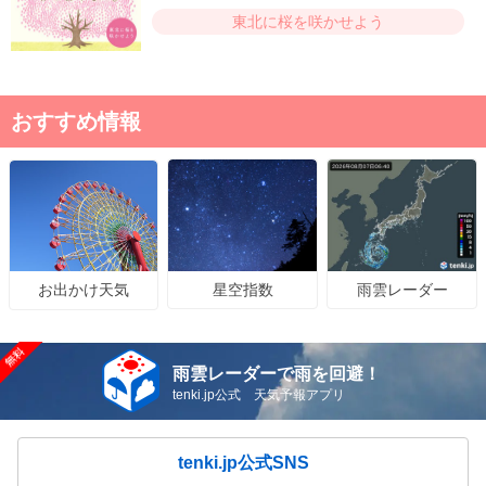
東北に桜を咲かせよう
おすすめ情報
星空指数
雨雲レーダー
お出かけ天気
雨雲レーダーで雨を回避！
tenki.jp公式 天気予報アプリ
tenki.jp公式SNS