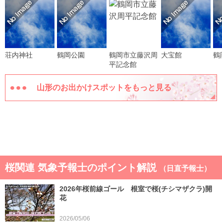
荘内神社
鶴岡公園
鶴岡市立藤沢周
大宝館
鶴
平記念館
山形のお出かけスポットをもっと見る
桜関連 気象予報士のポイント解説
（日直予報士）
2026年桜前線ゴール 根室で桜(チシマザクラ)開
花
2026/05/06