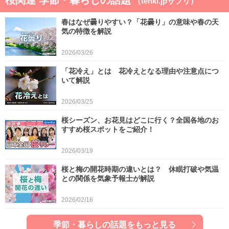
（tenki.jpサプリ）
春はなぜ曇りやすい？「花曇り」の意味や春の天
気の特徴を解説
2026/03/26
「花冷え」とは 花冷えとなる理由や注意点につ
いて解説
2026/03/25
桜シーズン、お花見はどこに行く？全国各地のお
すすめ桜スポットをご紹介！
2026/03/19
桜と梅の開花時期の違いとは？ 休眠打破や気温
との関係を気象予報士が解説
2026/02/16
季節・暮らしの話題をもっと見る