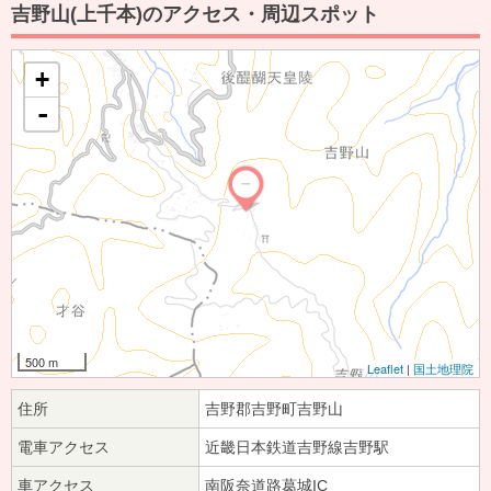
吉野山(上千本)のアクセス・周辺スポット
+
-
500 m
Leaflet
|
国土地理院
住所
吉野郡吉野町吉野山
電車アクセス
近畿日本鉄道吉野線吉野駅
車アクセス
南阪奈道路葛城IC