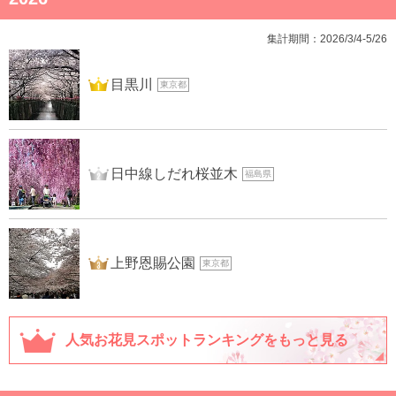
集計期間：2026/3/4-5/26
1位
目黒川
東京都
2位
日中線しだれ桜並木
福島県
3位
上野恩賜公園
東京都
人気お花見スポットランキングをもっと見る