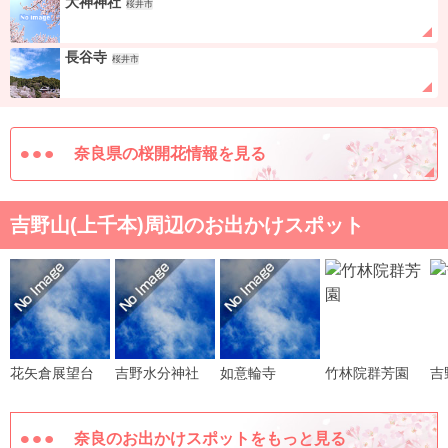
大神神社
桜井市
長谷寺
桜井市
奈良県の桜開花情報を見る
吉野山(上千本)周辺のお出かけスポット
花矢倉展望台
吉野水分神社
如意輪寺
竹林院群芳園
吉
奈良のお出かけスポットをもっと見る