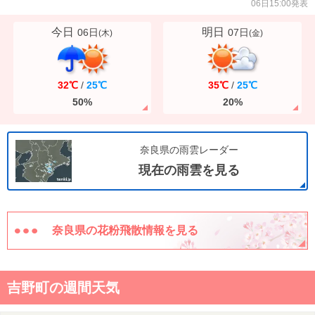
06日15:00発表
今日
明日
06日
07日
(
木
)
(
金
)
32℃
/
25℃
35℃
/
25℃
50%
20%
奈良県の雨雲レーダー
現在の雨雲を見る
奈良県の花粉飛散情報を見る
吉野町の週間天気