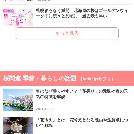
札幌まもなく満開 北海道の桜はゴールデンウィ
ーク中に続々と見頃に 過去最も早い
2026/04/22
もっと見る
ゴールデンウィークは晴れと雨が交互 晴れると
汗ばむ陽気で早めに暑さに強い体作りを
2026/04/21
気象予報士の解説をもっと見る
桜関連 季節・暮らしの話題
（tenki.jpサプリ）
春はなぜ曇りやすい？「花曇り」の意味や春の天
気の特徴を解説
2026/03/26
「花冷え」とは 花冷えとなる理由や注意点につ
いて解説