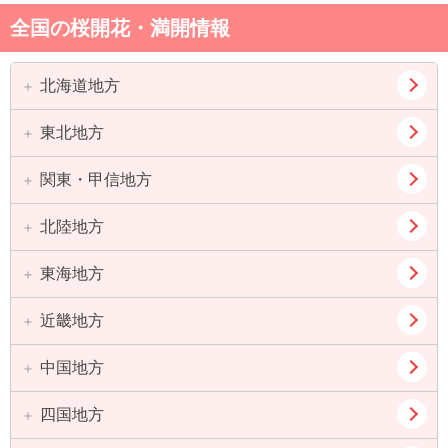
全国の桜開花・満開情報
北海道地方
東北地方
道北
道東
道央
道南
関東・甲信地方
青森県
岩手県
宮城県
秋田県
北陸地方
東京都
神奈川県
山形県
福島県
埼玉県
千葉県
東海地方
新潟県
富山県
茨城県
栃木県
石川県
福井県
近畿地方
愛知県
岐阜県
群馬県
山梨県
静岡県
三重県
中国地方
大阪府
兵庫県
長野県
京都府
滋賀県
四国地方
鳥取県
島根県