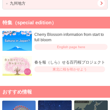
奈良県
和歌山県
岡山県
広島県
九州地方
徳島県
香川県
山口県
愛媛県
高知県
福岡県
佐賀県
特集（special edition）
長崎県
熊本県
Cherry Blossom information from start to
大分県
宮崎県
full bloom
English page here
鹿児島県
春を報（しら）せる百円桜プロジェクト
東北に桜を咲かせよう
おすすめ情報