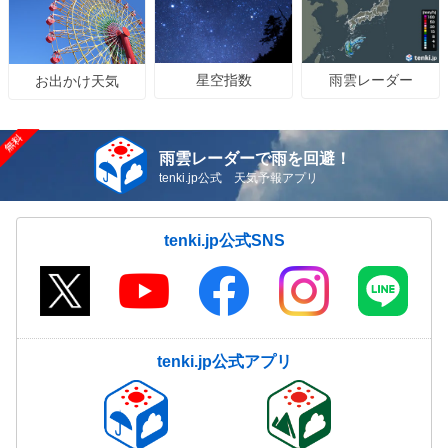
星空指数
雨雲レーダー
お出かけ天気
雨雲レーダーで雨を回避！
tenki.jp公式 天気予報アプリ
tenki.jp公式SNS
tenki.jp公式アプリ