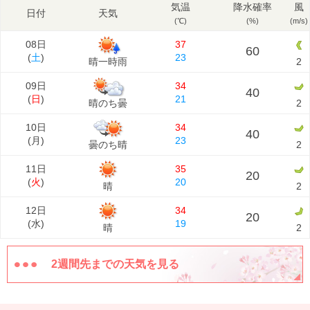
気温
降水確率
風
日付
天気
(℃)
(%)
(m/s)
08日
37
60
(
土
)
23
晴一時雨
2
09日
34
40
(
日
)
21
晴のち曇
2
10日
34
40
(
月
)
23
曇のち晴
2
11日
35
20
(
火
)
20
晴
2
12日
34
20
(
水
)
19
晴
2
2週間先までの天気を見る