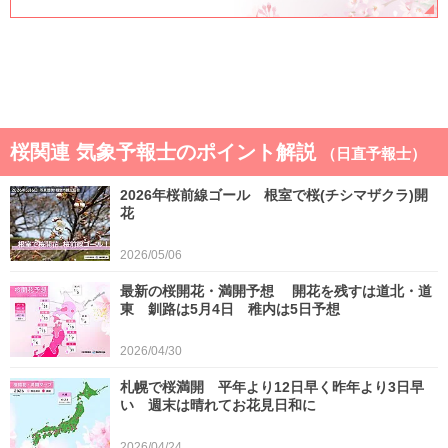
桜関連 気象予報士のポイント解説
（日直予報士）
2026年桜前線ゴール 根室で桜(チシマザクラ)開
花
2026/05/06
最新の桜開花・満開予想 開花を残すは道北・道
東 釧路は5月4日 稚内は5日予想
2026/04/30
札幌で桜満開 平年より12日早く昨年より3日早
い 週末は晴れてお花見日和に
2026/04/24