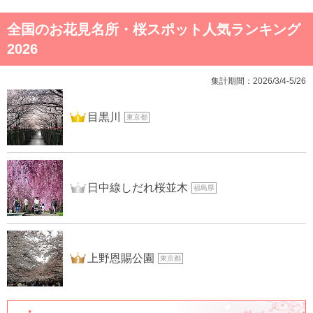
全国のお花見名所・桜スポット人気ランキング
2026
集計期間：2026/3/4-5/26
1位
目黒川
東京都
2位
日中線しだれ桜並木
福島県
3位
上野恩賜公園
東京都