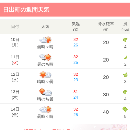
日出町の週間天気
気温
降水確率
風
日付
天気
(℃)
(%)
(m/s)
10日
32
20
(
月
)
26
曇時々晴
4
11日
32
20
(
火
)
25
曇のち晴
2
12日
32
20
(
水
)
23
晴時々曇
3
13日
31
30
(
木
)
24
晴のち曇
4
14日
32
40
(
金
)
25
曇時々晴
5