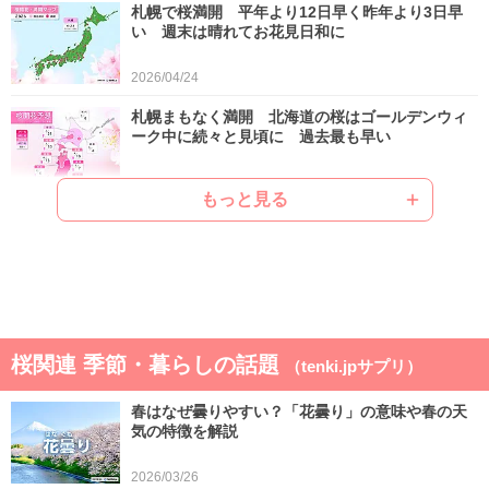
札幌で桜満開 平年より12日早く昨年より3日早
い 週末は晴れてお花見日和に
2026/04/24
札幌まもなく満開 北海道の桜はゴールデンウィ
ーク中に続々と見頃に 過去最も早い
2026/04/22
もっと見る
ゴールデンウィークは晴れと雨が交互 晴れると
汗ばむ陽気で早めに暑さに強い体作りを
2026/04/21
気象予報士の解説をもっと見る
桜関連 季節・暮らしの話題
（tenki.jpサプリ）
春はなぜ曇りやすい？「花曇り」の意味や春の天
気の特徴を解説
2026/03/26