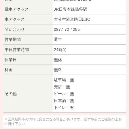
電車アクセス
JR日豊本線暘谷駅
車アクセス
大分空港道路日出IC
問い合わせ
0977-72-4255
営業期間
通年
平日営業時間
24時間
休業日
無休
料金
無料
駐車場：無
売店：無
その他
ビール：無
日本酒：無
トイレ：有
※営業期間等の情報は変更になる場合があります。必ず事前にご確認の上お
出掛け下さい。