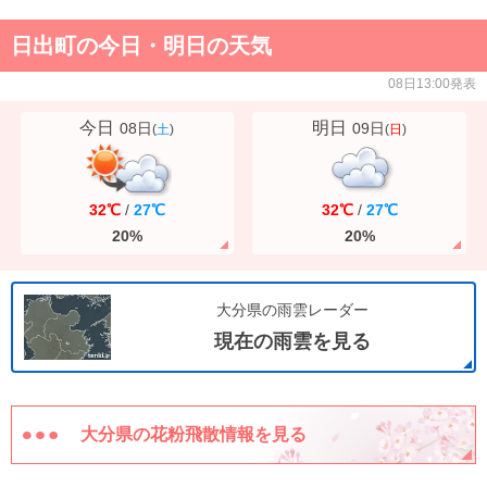
日出町の今日・明日の天気
08日13:00発表
今日
明日
08日
09日
(
土
)
(
日
)
32℃
/
27℃
32℃
/
27℃
20%
20%
大分県の雨雲レーダー
現在の雨雲を見る
大分県の花粉飛散情報を見る