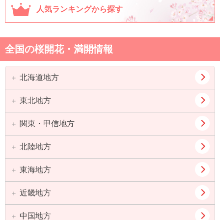
人気ランキングから探す
全国の桜開花・満開情報
北海道地方
東北地方
道北
道東
道央
道南
関東・甲信地方
青森県
岩手県
宮城県
秋田県
北陸地方
東京都
神奈川県
山形県
福島県
埼玉県
千葉県
東海地方
新潟県
富山県
茨城県
栃木県
石川県
福井県
近畿地方
愛知県
岐阜県
群馬県
山梨県
静岡県
三重県
中国地方
大阪府
兵庫県