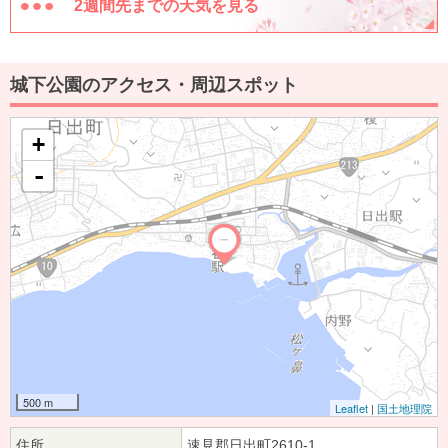
2週間先までの天気を見る
城下公園のアクセス・周辺スポット
+
-
500 m
Leaflet
|
国土地理院
住所
速見郡日出町2610-1