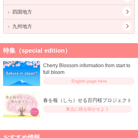
長野県
京都府
滋賀県
四国地方
鳥取県
島根県
奈良県
和歌山県
岡山県
広島県
九州地方
徳島県
香川県
山口県
愛媛県
高知県
福岡県
佐賀県
特集（special edition）
長崎県
熊本県
Cherry Blossom information from start to
大分県
宮崎県
full bloom
English page here
鹿児島県
春を報（しら）せる百円桜プロジェクト
東北に桜を咲かせよう
おすすめ情報