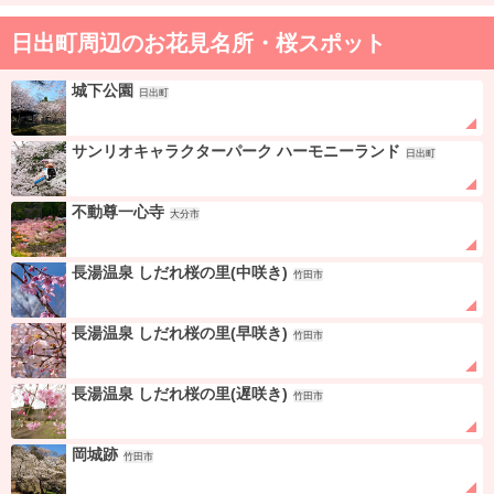
日出町周辺のお花見名所・桜スポット
城下公園
日出町
サンリオキャラクターパーク ハーモニーランド
日出町
不動尊一心寺
大分市
長湯温泉 しだれ桜の里(中咲き)
竹田市
長湯温泉 しだれ桜の里(早咲き)
竹田市
長湯温泉 しだれ桜の里(遅咲き)
竹田市
岡城跡
竹田市