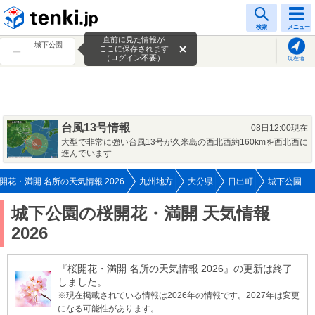
tenki.jp
検索
メニュー
直前に見た情報が
城下公園
ここに保存されます
---
（ログイン不要）
現在地
台風13号情報
08日12:00現在
大型で非常に強い台風13号が久米島の西北西約160kmを西北西に
進んでいます
開花・満開 名所の天気情報 2026
九州地方
大分県
日出町
城下公園
城下公園の桜開花・満開 天気情報
2026
『桜開花・満開 名所の天気情報 2026』の更新は終了
しました。
※現在掲載されている情報は2026年の情報です。2027年は変更
になる可能性があります。