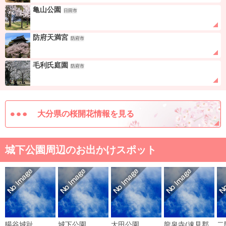
亀山公園
日田市
防府天満宮
防府市
毛利氏庭園
防府市
大分県の桜開花情報を見る
城下公園周辺のお出かけスポット
暘谷城趾
城下公園
大田公園
龍泉寺(速見郡
二