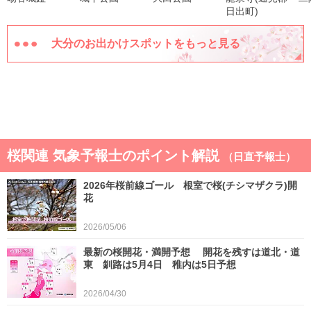
日出町)
大分のお出かけスポットをもっと見る
桜関連 気象予報士のポイント解説
（日直予報士）
2026年桜前線ゴール 根室で桜(チシマザクラ)開
花
2026/05/06
最新の桜開花・満開予想 開花を残すは道北・道
東 釧路は5月4日 稚内は5日予想
2026/04/30