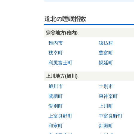
道北の睡眠指数
宗谷地方(稚内)
稚内市
猿払村
枝幸町
豊富町
利尻富士町
幌延町
上川地方(旭川)
旭川市
士別市
鷹栖町
東神楽町
愛別町
上川町
上富良野町
中富良野町
和寒町
剣淵町