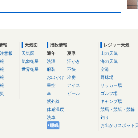
情報
天気図
指数情報
レジャー天気
注意報
天気図
通年
夏季
山の天気
報
気象衛星
洗濯
汗かき
海の天気
報
世界衛星
服装
不快
空港
報
お出かけ
冷房
野球場
報
星空
アイス
サッカー場
災
傘
ビール
ゴルフ場
紫外線
キャンプ場
体感温度
競馬・競艇・競輪
洗車
釣り
睡眠
お出かけスポット