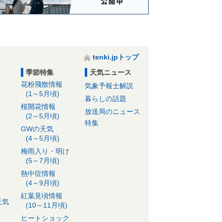
tenki.jpトップ
季節特集
天気ニュース
花粉飛散情報
気象予報士解説
(1～5月頃)
暮らしの話題
桜開花情報
放送局のニュース
(2～5月頃)
特集
GWの天気
(4～5月頃)
梅雨入り・明け
(5～7月頃)
熱中症情報
(4～9月頃)
紅葉見頃情報
天気
(10～11月頃)
ヒートショック