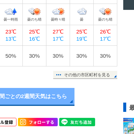
曇一時雨
曇のち晴
曇時々晴
曇
曇のち晴
23℃
25℃
27℃
25℃
26℃
13℃
16℃
17℃
19℃
17℃
50%
30%
30%
30%
30%
その他の市区町村を見る
時間ごとの2週間天気はこちら