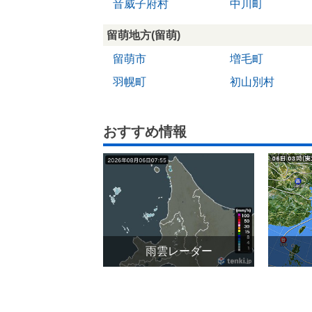
音威子府村
中川町
留萌地方(留萌)
留萌市
増毛町
羽幌町
初山別村
おすすめ情報
雨雲レーダー