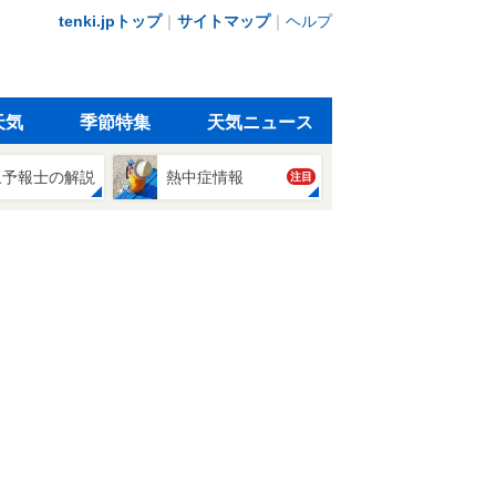
tenki.jpトップ
｜
サイトマップ
｜
ヘルプ
天気
季節特集
天気ニュース
象予報士の解説
熱中症情報
注目