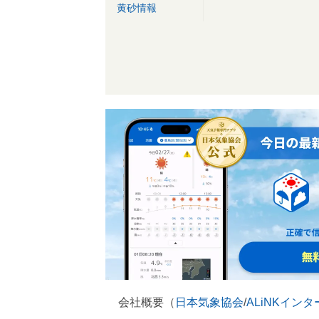
黄砂情報
会社概要（
日本気象協会
/
ALiNKイン