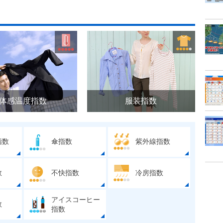
体感温度指数
服装指数
指数
傘指数
紫外線指数
数
不快指数
冷房指数
アイスコーヒー
数
指数