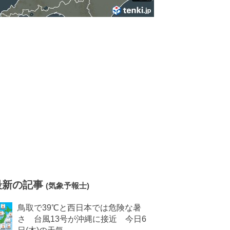
最新の記事
(気象予報士)
鳥取で39℃と西日本では危険な暑
さ 台風13号が沖縄に接近 今日6