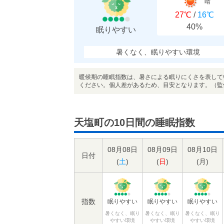
晴
27℃
/
16℃
40%
眠りやすい
暑くなく、眠りやすい環境
暖候期の睡眠指数は、暑さによる眠りにくさを表して
ください。個人差があるため、目安となります。（監
天塩町の10日間の睡眠指数
08月08日
08月09日
08月10日
日付
(
土
)
(
日
)
(
月
)
指数
眠りやすい
眠りやすい
眠りやすい
暑くなく、眠り
暑くなく、眠り
暑くなく、眠り
やすい環境
やすい環境
やすい環境