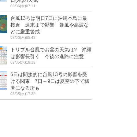
日(木)の天気
08/06(木)07:11
台風13号は明日7日に沖縄本島に最
接近 週末まで影響 暴風や高波な
どに厳重警戒
08/06(木)05:48
トリプル台風でお盆の天気は? 沖縄
は影響長引く 今後の進路に注意
08/05(水)18:13
6日は間接的に台風13号の影響を受
ける関東 7日～9日は夏空の下で猛
暑になる所も
08/05(水)17:32