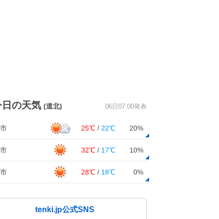
今日の天気
(道北)
06日07:00発表
市
25℃
/
22℃
20%
市
32℃
/
17℃
10%
市
28℃
/
18℃
0%
tenki.jp公式SNS