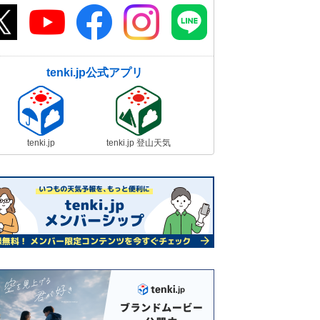
tenki.jp公式アプリ
tenki.jp
tenki.jp 登山天気