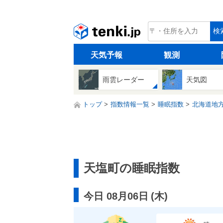
tenki.jp
検
天気予報
観測
雨雲レーダー
天気図
トップ
指数情報一覧
睡眠指数
北海道地
天塩町の睡眠指数
今日 08月06日
(
木
)