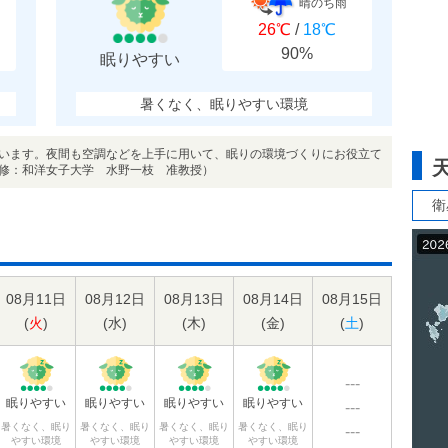
晴のち雨
26℃
/
18℃
90%
眠りやすい
暑くなく、眠りやすい環境
います。夜間も空調などを上手に用いて、眠りの環境づくりにお役立て
修：和洋女子大学 水野一枝 准教授）
衛
08月11日
08月12日
08月13日
08月14日
08月15日
(
火
)
(
水
)
(
木
)
(
金
)
(
土
)
---
眠りやすい
眠りやすい
眠りやすい
眠りやすい
---
暑くなく、眠り
暑くなく、眠り
暑くなく、眠り
暑くなく、眠り
---
やすい環境
やすい環境
やすい環境
やすい環境