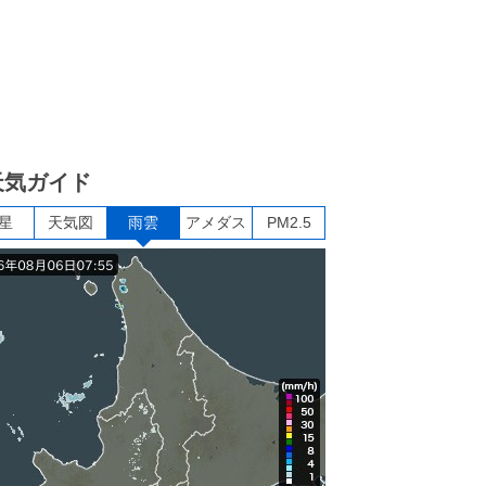
天気ガイド
星
天気図
雨雲
アメダス
PM2.5