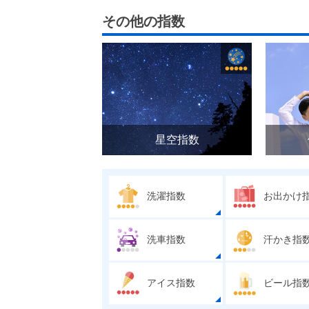
その他の指数
星空指数
洗濯指数
お出かけ
洗車指数
汗かき指
アイス指数
ビール指