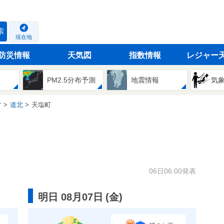
索
現在地
防災情報
天気図
指数情報
レジャー
PM2.5分布予測
地震情報
気
方
道北
天塩町
06日06:00発表
明日 08月07日
(
金
)