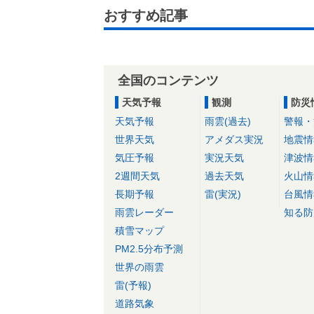
おすすめ記事
全国のコンテンツ
天気予報
観測
防災
天気予報
雨雲(過去)
警報・
世界天気
アメダス実況
地震情
気圧予報
実況天気
津波情
2週間天気
過去天気
火山情
長期予報
雷(実況)
台風情
雨雲レーダー
知る防
積雪マップ
PM2.5分布予測
世界の雨雲
雷(予報)
道路気象