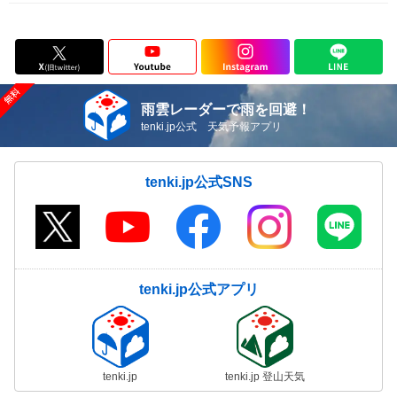
雨雲レーダーで雨を回避！
tenki.jp公式 天気予報アプリ
tenki.jp公式SNS
tenki.jp公式アプリ
tenki.jp
tenki.jp 登山天気