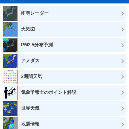
雨雲レーダー
天気図
PM2.5分布予測
アメダス
2週間天気
気象予報士のポイント解説
世界天気
地震情報