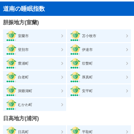
道南の睡眠指数
胆振地方(室蘭)
室蘭市
苫小牧市
登別市
伊達市
豊浦町
壮瞥町
白老町
厚真町
洞爺湖町
安平町
むかわ町
日高地方(浦河)
日高町
平取町