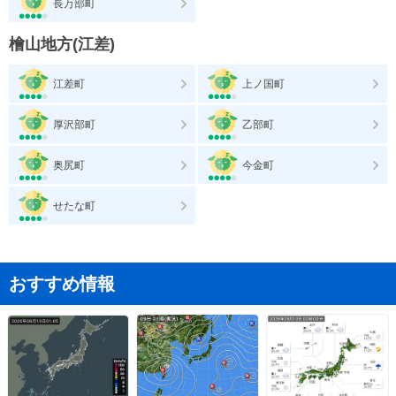
長万部町
檜山地方(江差)
江差町
上ノ国町
厚沢部町
乙部町
奥尻町
今金町
せたな町
おすすめ情報