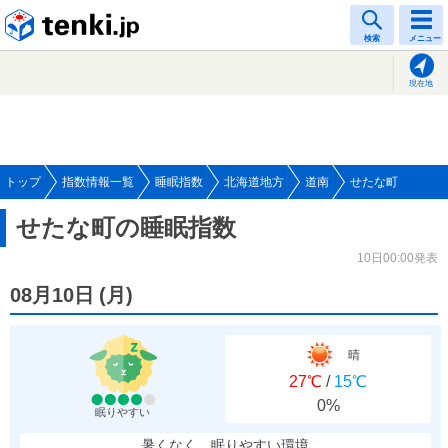
tenki.jp
検索
メニュー
現在地
トップ
指数情報一覧
睡眠指数
北海道地方
道南
せたな町
せたな町の睡眠指数
10日00:00発表
08月10日
(
月
)
晴
27℃
/
15℃
0%
眠りやすい
暑くなく、眠りやすい環境