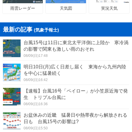
天気図
実況天気
雨雲レーダー
最新の記事
(気象予報士)
台風15号は11日に東北太平洋側に上陸か 寒冷渦
の影響で関東も激しい雨のおそれ
08/09(日)17:48
明日10日(月)広く日差し届く 東海から九州内陸
を中心に猛暑続く
08/09(日)16:42
【速報】台風16号「ペイロー」が小笠原近海で発
生 トリプル台風に
08/09(日)16:36
お盆休みの近畿 猛暑日や熱帯夜から解放される
日も 台風15号の影響は?
08/09(日)15:50