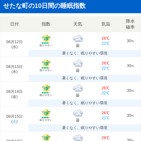
せたな町の10日間の睡眠指数
降水
日付
指数
天気
気温
確率
26℃
30
08月12日
%
22℃
曇
眠りやすい
(
水
)
暑くなく、眠りやすい環境
26℃
30
08月13日
%
22℃
曇
眠りやすい
(
木
)
暑くなく、眠りやすい環境
26℃
30
08月14日
%
22℃
曇
眠りやすい
(
金
)
暑くなく、眠りやすい環境
26℃
30
08月15日
%
21℃
曇
眠りやすい
(
土
)
暑くなく、眠りやすい環境
26℃
30
%