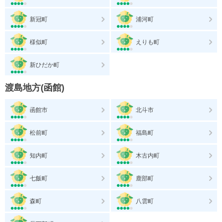
新冠町
浦河町
様似町
えりも町
新ひだか町
渡島地方(函館)
函館市
北斗市
松前町
福島町
知内町
木古内町
七飯町
鹿部町
森町
八雲町