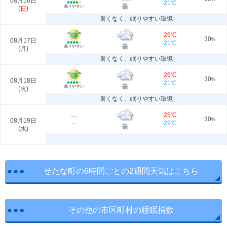
08月16日
21℃
曇
眠りやすい
(
日
)
暑くなく、眠りやすい環境
26℃
30
08月17日
%
21℃
曇
眠りやすい
(
月
)
暑くなく、眠りやすい環境
26℃
30
08月18日
%
21℃
曇
眠りやすい
(
火
)
暑くなく、眠りやすい環境
25℃
---
30
08月19日
%
22℃
---
曇
(
水
)
---
せたな町の6時間ごとの2週間天気はこちら
その他の市区町村の睡眠指数