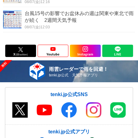
08/07(金)12:16
台風15号の影響でお盆休みの週は関東や東北で雨
が続く 2週間天気予報
08/07(金)12:03
雨雲レーダーで雨を回避！
tenki.jp公式 天気予報アプリ
tenki.jp公式SNS
tenki.jp公式アプリ