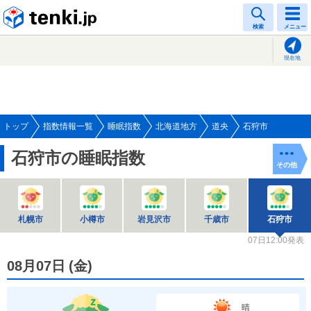
tenki.jp
検索
メニュー
現在地
トップ
指数情報一覧
睡眠指数
北海道地方
道央
石狩市
石狩市の睡眠指数
その他
札幌市
小樽市
岩見沢市
千歳市
石狩市
07日12:00発表
08月07日
(
金
)
晴