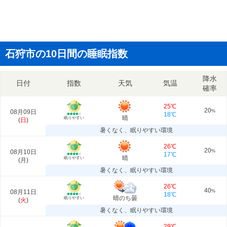
石狩市の10日間の睡眠指数
降水
日付
指数
天気
気温
確率
25℃
20
08月09日
%
18℃
晴
眠りやすい
(
日
)
暑くなく、眠りやすい環境
26℃
20
08月10日
%
17℃
晴
眠りやすい
(
月
)
暑くなく、眠りやすい環境
26℃
40
08月11日
%
18℃
晴のち曇
眠りやすい
(
火
)
暑くなく、眠りやすい環境
29℃