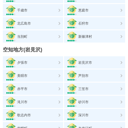
千歳市
恵庭市
北広島市
石狩市
当別町
新篠津村
空知地方(岩見沢)
夕張市
岩見沢市
美唄市
芦別市
赤平市
三笠市
滝川市
砂川市
歌志内市
深川市