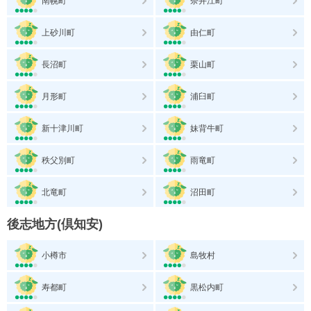
南幌町
奈井江町
上砂川町
由仁町
長沼町
栗山町
月形町
浦臼町
新十津川町
妹背牛町
秩父別町
雨竜町
北竜町
沼田町
後志地方(倶知安)
小樽市
島牧村
寿都町
黒松内町