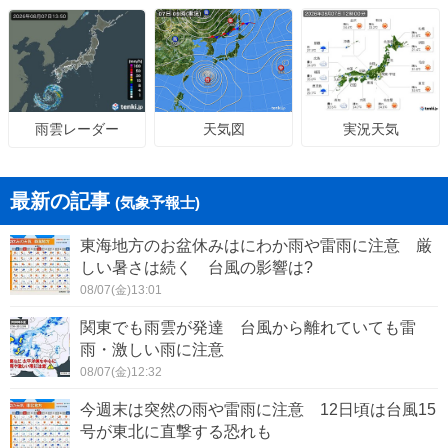
天気図
実況天気
雨雲レーダー
最新の記事
(気象予報士)
東海地方のお盆休みはにわか雨や雷雨に注意 厳
しい暑さは続く 台風の影響は?
08/07(金)13:01
関東でも雨雲が発達 台風から離れていても雷
雨・激しい雨に注意
08/07(金)12:32
今週末は突然の雨や雷雨に注意 12日頃は台風15
号が東北に直撃する恐れも