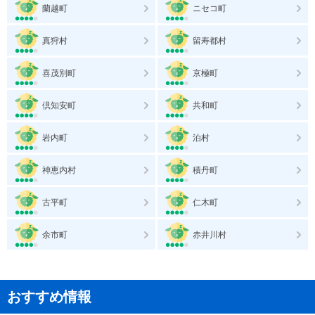
蘭越町
ニセコ町
真狩村
留寿都村
喜茂別町
京極町
倶知安町
共和町
岩内町
泊村
神恵内村
積丹町
古平町
仁木町
余市町
赤井川村
おすすめ情報